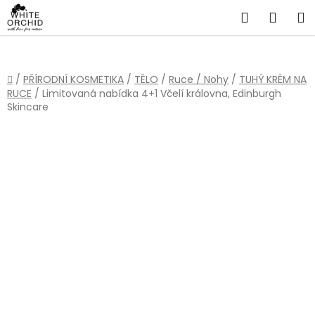
Přejít
Hledat
NÁKU
na
obsah
KOŠÍ
Domů
/
PŘÍRODNÍ KOSMETIKA
/
TĚLO
/
Ruce / Nohy
/
TUHÝ KRÉM NA
RUCE
/
Limitovaná nabídka 4+1 Včelí královna, Edinburgh
Skincare