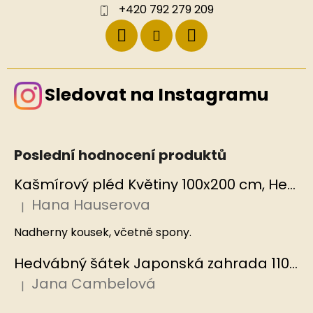
+420 792 279 209
Sledovat na Instagramu
Poslední hodnocení produktů
Kašmírový pléd Květiny 100x200 cm, Hedvábný svět
Hana Hauserova
|
Hodnocení produktu je 5 z 5 hvězdiček.
Nadherny kousek, včetně spony.
Hedvábný šátek Japonská zahrada 110x110 cm v dárkovém balení, HEDVÁBNÝ SVĚT
Jana Cambelová
|
Hodnocení produktu je 5 z 5 hvězdiček.