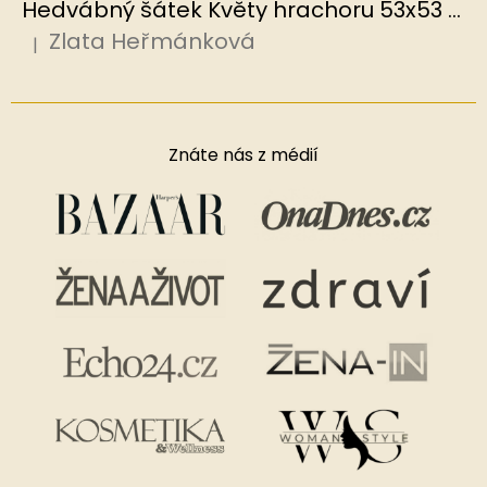
Hedvábný šátek Květy hrachoru 53x53 cm v dárkovém balení, HEDVÁBNÝ SVĚT
Zlata Heřmánková
|
Hodnocení produktu je 5 z 5 hvězdiček.
Znáte nás z médií