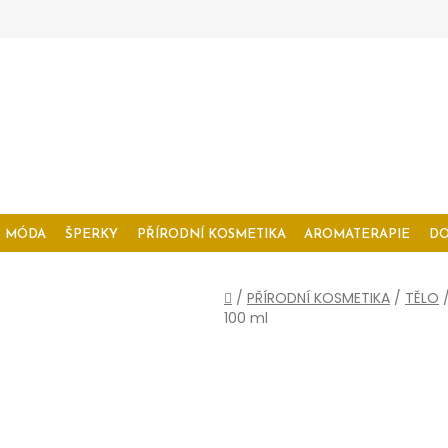
MÓDA
ŠPERKY
PŘÍRODNÍ KOSMETIKA
AROMATERAPIE
D
Domů
/
PŘÍRODNÍ KOSMETIKA
/
TĚLO
100 ml