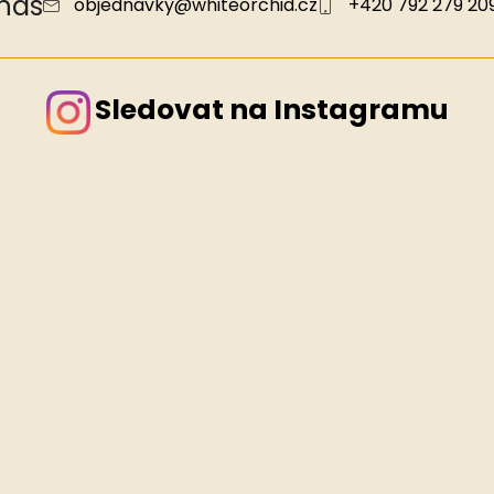
 nás
objednavky
@
whiteorchid.cz
+420 792 279 20
Sledovat na Instagramu