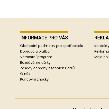
Z
á
p
INFORMACE PRO VÁS
REKLA
a
Obchodní podmínky pro spotřebitele
Kontakty
t
Doprava a platba
Reklama
í
Věrnostní program
Moje ob
Rozdáváme dárky
Zásady ochrany osobních údajů
O nás
Puncovní značky