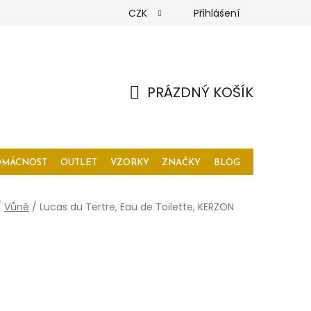
CZK
Přihlášení
PRÁZDNÝ KOŠÍK
NÁKUPNÍ
KOŠÍK
OMÁCNOST
OUTLET
VZORKY
ZNAČKY
BLOG
/
Vůně
/
Lucas du Tertre, Eau de Toilette, KERZON