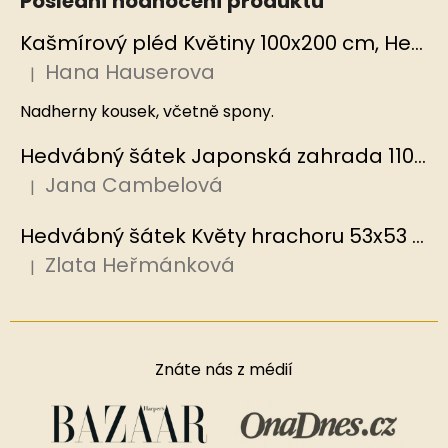
Poslední hodnocení produktů
Kašmírový pléd Květiny 100x200 cm, Hedvábný svět
Hana Hauserova
|
Hodnocení produktu je 5 z 5 hvězdiček.
Nadherny kousek, včetně spony.
Hedvábný šátek Japonská zahrada 110x110 cm v dárkovém balení, HEDVÁBNÝ SVĚT
Jana Cambelová
|
Hodnocení produktu je 5 z 5 hvězdiček.
Hedvábný šátek Květy hrachoru 53x53 cm v dárkovém balení, HEDVÁBNÝ SVĚT
Zlata Heřmánková
|
Hodnocení produktu je 5 z 5 hvězdiček.
Znáte nás z médií