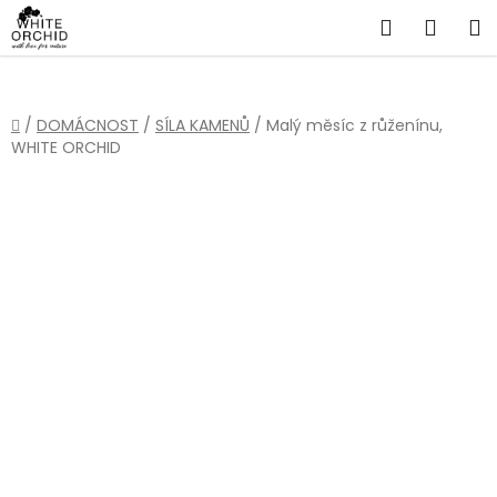
Přejít
Hledat
NÁKU
na
obsah
KOŠÍ
Domů
/
DOMÁCNOST
/
SÍLA KAMENŮ
/
Malý měsíc z růženínu,
WHITE ORCHID