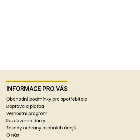
Z
á
p
INFORMACE PRO VÁS
a
Obchodní podmínky pro spotřebitele
t
Doprava a platba
í
Věrnostní program
Rozdáváme dárky
Zásady ochrany osobních údajů
O nás