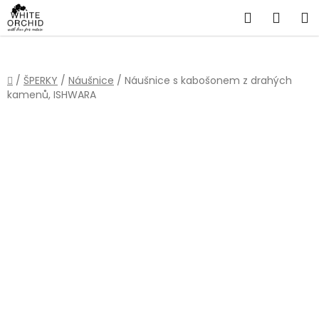
Přejít
Hledat
NÁKU
na
obsah
KOŠÍ
Domů
/
ŠPERKY
/
Náušnice
/
Náušnice s kabošonem z drahých
kamenů, ISHWARA