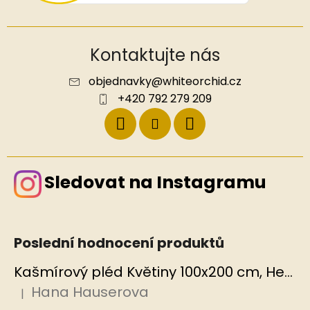
Kontaktujte nás
objednavky
@
whiteorchid.cz
+420 792 279 209
Sledovat na Instagramu
Poslední hodnocení produktů
Kašmírový pléd Květiny 100x200 cm, Hedvábný svět
Hana Hauserova
|
Hodnocení produktu je 5 z 5 hvězdiček.