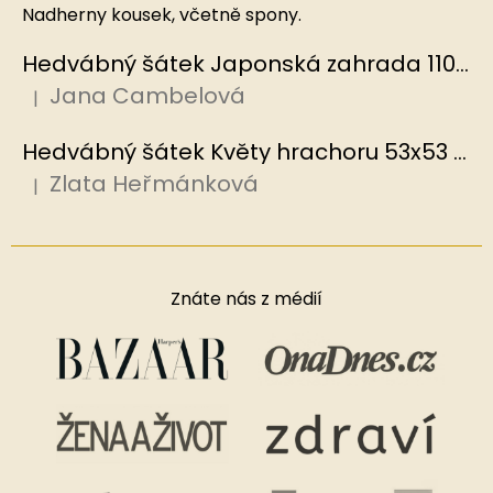
Nadherny kousek, včetně spony.
Hedvábný šátek Japonská zahrada 110x110 cm v dárkovém balení, HEDVÁBNÝ SVĚT
Jana Cambelová
|
Hodnocení produktu je 5 z 5 hvězdiček.
Hedvábný šátek Květy hrachoru 53x53 cm v dárkovém balení, HEDVÁBNÝ SVĚT
Zlata Heřmánková
|
Hodnocení produktu je 5 z 5 hvězdiček.
Znáte nás z médií