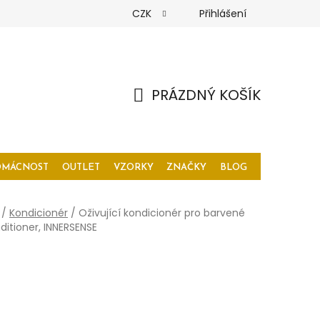
CZK
Přihlášení
PRÁZDNÝ KOŠÍK
NÁKUPNÍ
KOŠÍK
OMÁCNOST
OUTLET
VZORKY
ZNAČKY
BLOG
/
Kondicionér
/
Oživující kondicionér pro barvené
ditioner, INNERSENSE