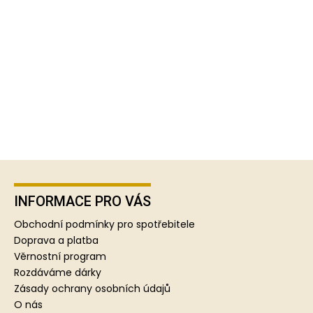
Z
á
p
INFORMACE PRO VÁS
a
Obchodní podmínky pro spotřebitele
t
Doprava a platba
í
Věrnostní program
Rozdáváme dárky
Zásady ochrany osobních údajů
O nás