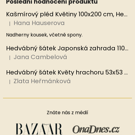
Poslední hodnocení produktů
Kašmírový pléd Květiny 100x200 cm, Hedvábný svět
Hana Hauserova
|
Hodnocení produktu je 5 z 5 hvězdiček.
Nadherny kousek, včetně spony.
Hedvábný šátek Japonská zahrada 110x110 cm v dárkovém balení, HEDVÁBNÝ SVĚT
Jana Cambelová
|
Hodnocení produktu je 5 z 5 hvězdiček.
Hedvábný šátek Květy hrachoru 53x53 cm v dárkovém balení, HEDVÁBNÝ SVĚT
Zlata Heřmánková
|
Hodnocení produktu je 5 z 5 hvězdiček.
Znáte nás z médií