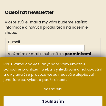
Odebírat newsletter
Vložte svůj e-mail a my vám budeme zasílat
informace o nových produktech na našem e-
shopu.
E-mail
Vložením e-mailu souhlasíte s
podmínkami
ochrany osobních údajů
Používáme cookies, abychom Vám umožnili
pohodlné prohlížení webu, vyhledávání a nakupování
PŘIHLÁSIT SE
a díky analýze provozu webu neustále zlepšovali
jeho funkce, výkon a použitelnost.
Nastavení
Vytvořil Shoptet
Copyright 2026
WHITE ORCHID
. Všechna práva
Souhlasím
vyhrazena.