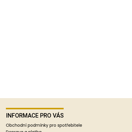
Z
á
p
INFORMACE PRO VÁS
a
Obchodní podmínky pro spotřebitele