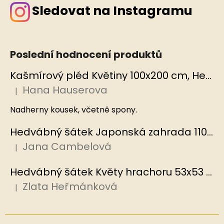
Sledovat na Instagramu
Poslední hodnocení produktů
Kašmírový pléd Květiny 100x200 cm, Hedvábný svět
Hana Hauserova
|
Hodnocení produktu je 5 z 5 hvězdiček.
Nadherny kousek, včetně spony.
Hedvábný šátek Japonská zahrada 110x110 cm v dárkovém balení, HEDVÁBNÝ SVĚT
Jana Cambelová
|
Hodnocení produktu je 5 z 5 hvězdiček.
Hedvábný šátek Květy hrachoru 53x53 cm v dárkovém balení, HEDVÁBNÝ SVĚT
Zlata Heřmánková
|
Hodnocení produktu je 5 z 5 hvězdiček.