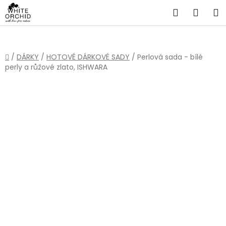
Přejít
Hledat
NÁKU
na
obsah
KOŠÍ
Domů
/
DÁRKY
/
HOTOVÉ DÁRKOVÉ SADY
/
Perlová sada - bílé
perly a růžové zlato, ISHWARA