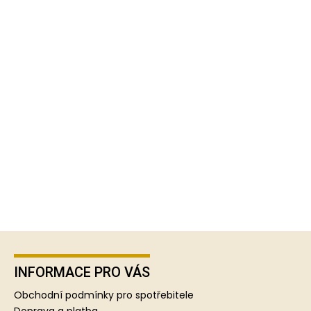
Z
á
p
INFORMACE PRO VÁS
a
Obchodní podmínky pro spotřebitele