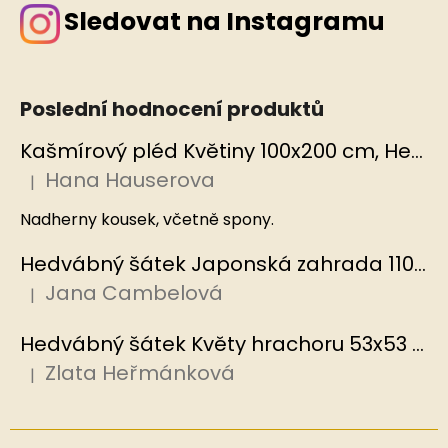
Sledovat na Instagramu
Poslední hodnocení produktů
Kašmírový pléd Květiny 100x200 cm, Hedvábný svět
Hana Hauserova
|
Hodnocení produktu je 5 z 5 hvězdiček.
Nadherny kousek, včetně spony.
Hedvábný šátek Japonská zahrada 110x110 cm v dárkovém balení, HEDVÁBNÝ SVĚT
Jana Cambelová
|
Hodnocení produktu je 5 z 5 hvězdiček.
Hedvábný šátek Květy hrachoru 53x53 cm v dárkovém balení, HEDVÁBNÝ SVĚT
Zlata Heřmánková
|
Hodnocení produktu je 5 z 5 hvězdiček.