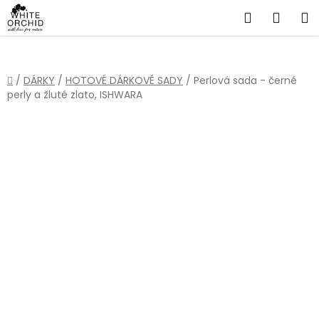
Přejít
Hledat
NÁKU
na
obsah
KOŠÍ
Domů
/
DÁRKY
/
HOTOVÉ DÁRKOVÉ SADY
/
Perlová sada - černé
perly a žluté zlato, ISHWARA