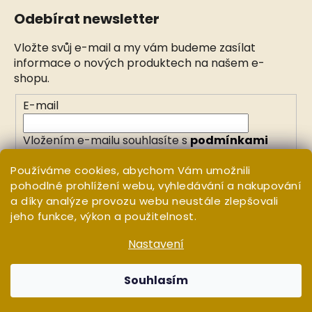
Odebírat newsletter
Vložte svůj e-mail a my vám budeme zasílat
informace o nových produktech na našem e-
shopu.
E-mail
Vložením e-mailu souhlasíte s
podmínkami
ochrany osobních údajů
Používáme cookies, abychom Vám umožnili
pohodlné prohlížení webu, vyhledávání a nakupování
PŘIHLÁSIT SE
a díky analýze provozu webu neustále zlepšovali
jeho funkce, výkon a použitelnost.
Nastavení
Vytvořil Shoptet
Copyright 2026
WHITE ORCHID
. Všechna práva
Souhlasím
vyhrazena.