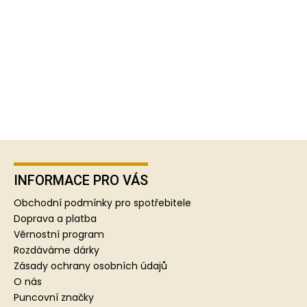
Z
á
p
INFORMACE PRO VÁS
a
Obchodní podmínky pro spotřebitele
t
Doprava a platba
í
Věrnostní program
Rozdáváme dárky
Zásady ochrany osobních údajů
O nás
Puncovní značky