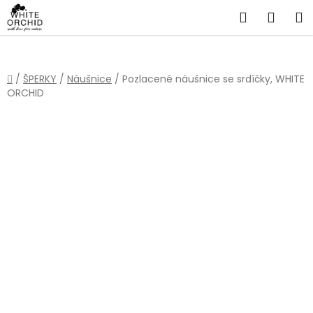
Přejít
Hledat
NÁKU
na
obsah
KOŠÍ
Domů
/
ŠPERKY
/
Náušnice
/
Pozlacené náušnice se srdíčky, WHITE
ORCHID