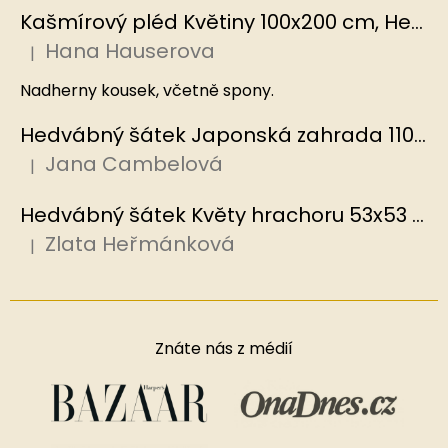
Kašmírový pléd Květiny 100x200 cm, Hedvábný svět
Hana Hauserova
|
Hodnocení produktu je 5 z 5 hvězdiček.
Nadherny kousek, včetně spony.
Hedvábný šátek Japonská zahrada 110x110 cm v dárkovém balení, HEDVÁBNÝ SVĚT
Jana Cambelová
|
Hodnocení produktu je 5 z 5 hvězdiček.
Hedvábný šátek Květy hrachoru 53x53 cm v dárkovém balení, HEDVÁBNÝ SVĚT
Zlata Heřmánková
|
Hodnocení produktu je 5 z 5 hvězdiček.
Znáte nás z médií