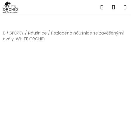
Přejít
Hledat
NÁKU
na
obsah
KOŠÍ
Domů
/
ŠPERKY
/
Náušnice
/
Pozlacené náušnice se zavěšenými
ovály, WHITE ORCHID