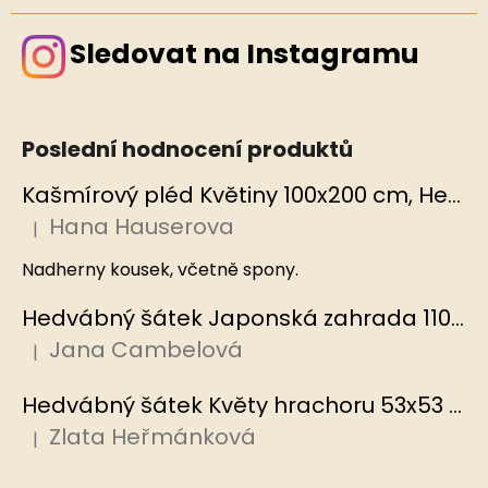
Sledovat na Instagramu
Poslední hodnocení produktů
Kašmírový pléd Květiny 100x200 cm, Hedvábný svět
Hana Hauserova
|
Hodnocení produktu je 5 z 5 hvězdiček.
Nadherny kousek, včetně spony.
Hedvábný šátek Japonská zahrada 110x110 cm v dárkovém balení, HEDVÁBNÝ SVĚT
Jana Cambelová
|
Hodnocení produktu je 5 z 5 hvězdiček.
Hedvábný šátek Květy hrachoru 53x53 cm v dárkovém balení, HEDVÁBNÝ SVĚT
Zlata Heřmánková
|
Hodnocení produktu je 5 z 5 hvězdiček.