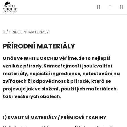
Přejít
Hledat
NÁKU
na
obsah
KOŠÍ
Domů
/
PŘÍRODNÍ MATERIÁLY
PŘÍRODNÍ MATERIÁLY
U nás ve WHITE ORCHID věříme, že to nejlepší
vzniká z přírody. Samozřejmostí jsou kvalitní
materiály, nejčistší ingredience, netestování na
zvířatech či odpovědnost k přírodě, která se
projevuje jak ve složení, použitých materiálech,
tak i veškerých obalech.
1) KVALITNÍ MATERIÁLY / PRÉMIOVÉ TKANINY