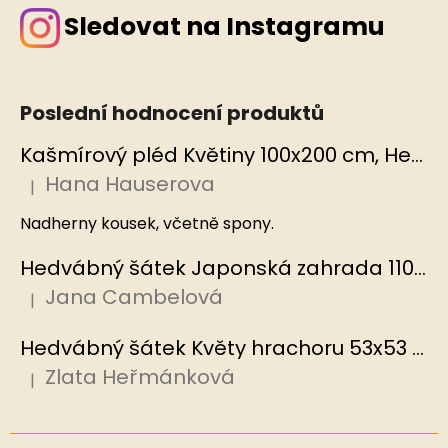
Sledovat na Instagramu
Poslední hodnocení produktů
Kašmírový pléd Květiny 100x200 cm, Hedvábný svět
Hana Hauserova
|
Hodnocení produktu je 5 z 5 hvězdiček.
Nadherny kousek, včetně spony.
Hedvábný šátek Japonská zahrada 110x110 cm v dárkovém balení, HEDVÁBNÝ SVĚT
Jana Cambelová
|
Hodnocení produktu je 5 z 5 hvězdiček.
Hedvábný šátek Květy hrachoru 53x53 cm v dárkovém balení, HEDVÁBNÝ SVĚT
Zlata Heřmánková
|
Hodnocení produktu je 5 z 5 hvězdiček.