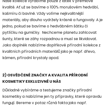
Naše kolekce vyrábíme pouze z látek v prémiové
kvalitě. Ať už se bavíme o 100% morušovém hedvábí,
kašmíru či bavlně. Vždy volíme nejkvalitnější
materiály, aby dlouho vydržely krásné a fungovaly. A je
jedno, pokud se bavíme o hedvábném šátku či
pytlíčku na gumičky. Nechceme planetu zahlcovat
šunty, které se záhy rozpadnou a musí se likvidovat.
Jako doplněk nabízíme doplňkové přírodní kolekce z
kvalitních přírodních materiálů jako je např. dřevo,
kámen, přírodní krystaly apod.
2)
OSVĚDČENÉ ZNAČKY A KVALITA PŘÍRODNÍ
KOSMETIKY EXKLUZIVNĚ U NÁS
Důkladně vybíráme a testujeme značky přírodní
kosmetiky a nabízíme jen ty přípravky, které opravdu
fungují. Bereme v potaz různá fakta jako např.