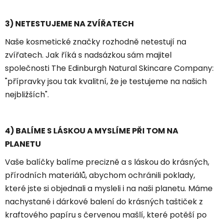
3) NETESTUJEME NA ZVÍŘATECH
Naše kosmetické značky rozhodně netestují na
zvířatech. Jak říká s nadsázkou sám majitel
společnosti The Edinburgh Natural Skincare Company:
"přípravky jsou tak kvalitní, že je testujeme na našich
nejbližších".
4) BALÍME S LÁSKOU A MYSLÍME PŘI TOM NA
PLANETU
Vaše balíčky balíme precizně a s láskou do krásných,
přírodních materiálů, abychom ochránili poklady,
které jste si objednali a mysleli i na naši planetu. Máme
nachystané i dárkové balení do krásných taštiček z
kraftového papíru s červenou mašlí, které potěší po