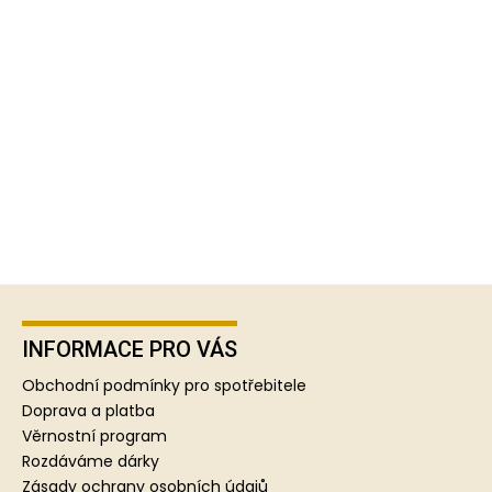
Z
á
p
INFORMACE PRO VÁS
a
Obchodní podmínky pro spotřebitele
t
Doprava a platba
í
Věrnostní program
Rozdáváme dárky
Zásady ochrany osobních údajů