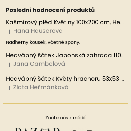
Poslední hodnocení produktů
Kašmírový pléd Květiny 100x200 cm, Hedvábný svět
Hana Hauserova
|
Hodnocení produktu je 5 z 5 hvězdiček.
Nadherny kousek, včetně spony.
Hedvábný šátek Japonská zahrada 110x110 cm v dárkovém balení, HEDVÁBNÝ SVĚT
Jana Cambelová
|
Hodnocení produktu je 5 z 5 hvězdiček.
Hedvábný šátek Květy hrachoru 53x53 cm v dárkovém balení, HEDVÁBNÝ SVĚT
Zlata Heřmánková
|
Hodnocení produktu je 5 z 5 hvězdiček.
Znáte nás z médií