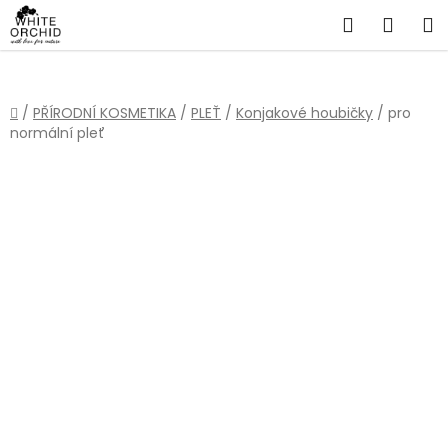
Přejít
Hledat
NÁKU
na
obsah
KOŠÍ
Domů
/
PŘÍRODNÍ KOSMETIKA
/
PLEŤ
/
Konjakové houbičky
/
pro
normální pleť