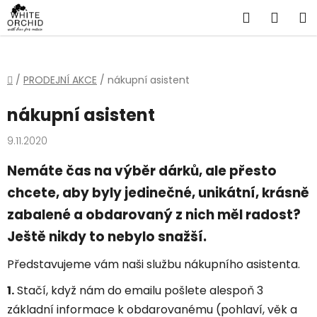
Přejít
Hledat
NÁKU
na
obsah
KOŠÍ
Domů
/
PRODEJNÍ AKCE
/
nákupní asistent
nákupní asistent
9.11.2020
Nemáte čas na výběr dárků, ale přesto
chcete, aby byly jedinečné, unikátní, krásně
zabalené a obdarovaný z nich měl radost?
Ještě nikdy to nebylo snažší.
Představujeme vám naši službu nákupního asistenta.
1.
Stačí, když nám do emailu pošlete alespoň 3
základní informace k obdarovanému (pohlaví, věk a