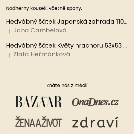
Nadherny kousek, včetně spony.
Hedvábný šátek Japonská zahrada 110x110 cm v dárkovém balení, HEDVÁBNÝ SVĚT
Jana Cambelová
|
Hodnocení produktu je 5 z 5 hvězdiček.
Hedvábný šátek Květy hrachoru 53x53 cm v dárkovém balení, HEDVÁBNÝ SVĚT
Zlata Heřmánková
|
Hodnocení produktu je 5 z 5 hvězdiček.
Znáte nás z médií