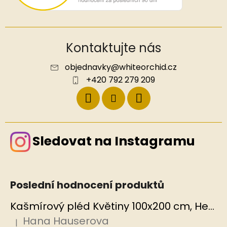
Kontaktujte nás
objednavky
@
whiteorchid.cz
+420 792 279 209
Sledovat na Instagramu
Poslední hodnocení produktů
Kašmírový pléd Květiny 100x200 cm, Hedvábný svět
Hana Hauserova
|
Hodnocení produktu je 5 z 5 hvězdiček.