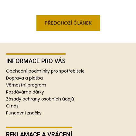
PŘEDCHOZÍ ČLÁNEK
Z
á
p
INFORMACE PRO VÁS
a
Obchodní podmínky pro spotřebitele
t
Doprava a platba
í
Věrnostní program
Rozdáváme dárky
Zásady ochrany osobních údajů
O nás
Puncovní značky
REKLAMACE A VRÁCENÍ