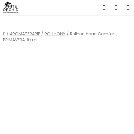
Přejít
Hledat
NÁKU
na
obsah
KOŠÍ
Domů
/
AROMATERAPIE
/
ROLL-ONY
/
Roll-on Head Comfort,
PRIMAVERA, 10 ml