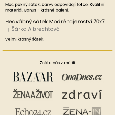
Moc pěkný šátek, barvy odpovídají fotce. Kvalitní
materiál. Bonus - krásné balení.
Hedvábný šátek Modré tajemství 70x70 cm v dárkovém balení, HEDVÁBNÝ SVĚT
Šárka Albrechtová
|
Hodnocení produktu je 5 z 5 hvězdiček.
Velmi krásný šátek.
Znáte nás z médií