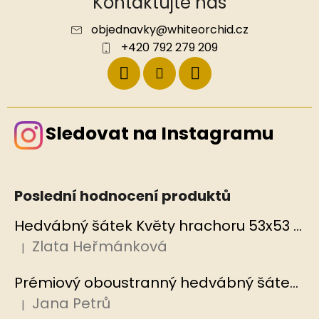
Kontaktujte nás
objednavky
@
whiteorchid.cz
+420 792 279 209
Sledovat na Instagramu
Poslední hodnocení produktů
Hedvábný šátek Květy hrachoru 53x53 cm v dárkovém balení, HEDVÁBNÝ SVĚT
Zlata Heřmánková
|
Hodnocení produktu je 5 z 5 hvězdiček.
Prémiový oboustranný hedvábný šátek Mořský korál, MB
Jana Petrů
|
Hodnocení produktu je 5 z 5 hvězdiček.