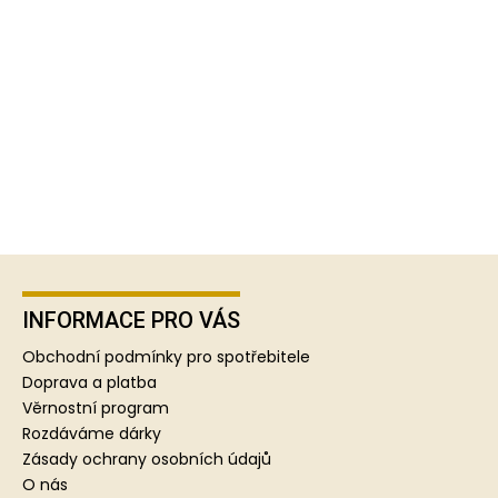
Z
á
p
INFORMACE PRO VÁS
a
Obchodní podmínky pro spotřebitele
t
Doprava a platba
í
Věrnostní program
Rozdáváme dárky
Zásady ochrany osobních údajů
O nás