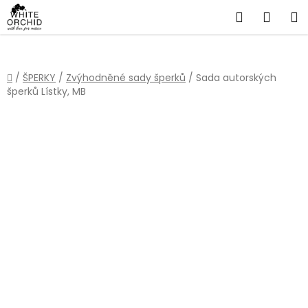
Přejít
Hledat
NÁKU
na
obsah
KOŠÍ
Domů
/
ŠPERKY
/
Zvýhodněné sady šperků
/
Sada autorských
šperků Lístky, MB