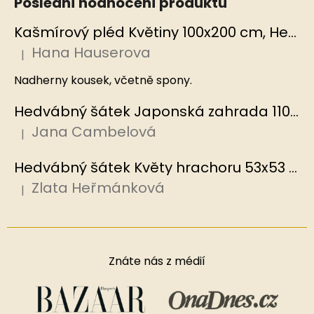
Poslední hodnocení produktů
Kašmírový pléd Květiny 100x200 cm, Hedvábný svět
Hana Hauserova
|
Hodnocení produktu je 5 z 5 hvězdiček.
Nadherny kousek, včetně spony.
Hedvábný šátek Japonská zahrada 110x110 cm v dárkovém balení, HEDVÁBNÝ SVĚT
Jana Cambelová
|
Hodnocení produktu je 5 z 5 hvězdiček.
Hedvábný šátek Květy hrachoru 53x53 cm v dárkovém balení, HEDVÁBNÝ SVĚT
Zlata Heřmánková
|
Hodnocení produktu je 5 z 5 hvězdiček.
Znáte nás z médií