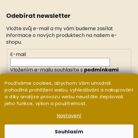
Odebírat newsletter
Vložte svůj e-mail a my vám budeme zasílat
informace o nových produktech na našem e-
shopu.
E-mail
Vložením e-mailu souhlasíte s
podmínkami
ochrany osobních údajů
Používáme cookies, abychom Vám umožnili
pohodlné prohlížení webu, vyhledávání a nakupování
PŘIHLÁSIT SE
a díky analýze provozu webu neustále zlepšovali
jeho funkce, výkon a použitelnost.
Nastavení
Vytvořil Shoptet
Copyright 2026
WHITE ORCHID
. Všechna práva
Souhlasím
vyhrazena.