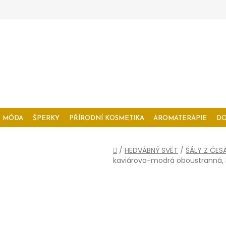
MÓDA
ŠPERKY
PŘÍRODNÍ KOSMETIKA
AROMATERAPIE
D
Domů
/
HEDVÁBNÝ SVĚT
/
ŠÁLY Z ČES
kaviárovo-modrá oboustranná,