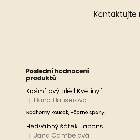
Kontaktujte
Poslední hodnocení
produktů
Kašmírový pléd Květiny 100x200 cm, Hedvábný svět
Hana Hauserova
|
Hodnocení produktu je 5 z 5 hvězdiček.
Nadherny kousek, včetně spony.
Hedvábný šátek Japonská zahrada 110x110 cm v dárkovém balení, HEDVÁBNÝ SVĚT
Jana Cambelová
|
Hodnocení produktu je 5 z 5 hvězdiček.