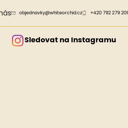
 nás
objednavky
@
whiteorchid.cz
+420 792 279 20
Sledovat na Instagramu