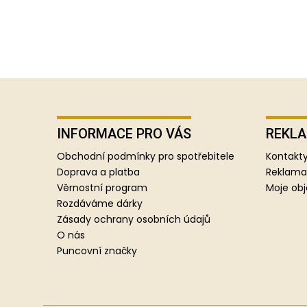
Z
á
p
INFORMACE PRO VÁS
REKLA
a
Obchodní podmínky pro spotřebitele
Kontakty
t
Doprava a platba
Reklama
í
Věrnostní program
Moje ob
Rozdáváme dárky
Zásady ochrany osobních údajů
O nás
Puncovní značky