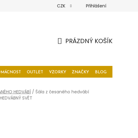
CZK
Přihlášení
PRÁZDNÝ KOŠÍK
NÁKUPNÍ
KOŠÍK
OMÁCNOST
OUTLET
VZORKY
ZNAČKY
BLOG
ANÉHO HEDVÁBÍ
/
Šála z česaného hedvábí
 HEDVÁBNÝ SVĚT