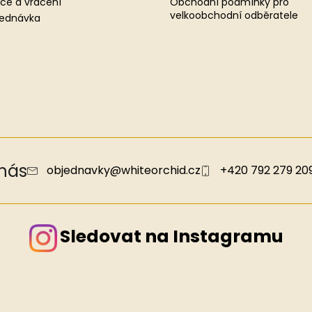
ce a vrácení
Obchodní podmínky pro
velkoobchodní odběratele
jednávka
 nás
objednavky
@
whiteorchid.cz
+420 792 279 20
Sledovat na Instagramu