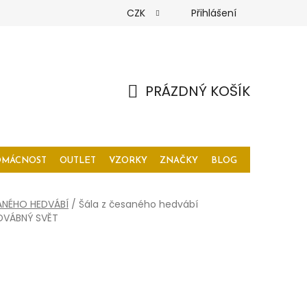
CZK
Přihlášení
PRÁZDNÝ KOŠÍK
NÁKUPNÍ
KOŠÍK
OMÁCNOST
OUTLET
VZORKY
ZNAČKY
BLOG
ANÉHO HEDVÁBÍ
/
Šála z česaného hedvábí
DVÁBNÝ SVĚT