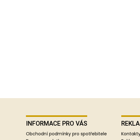
Z
á
p
INFORMACE PRO VÁS
REKLA
a
Obchodní podmínky pro spotřebitele
Kontakty