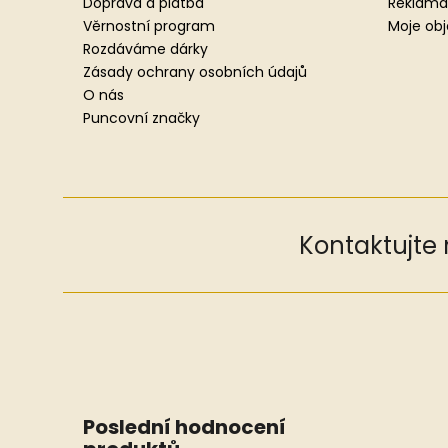
t
Doprava a platba
Reklama
í
Věrnostní program
Moje ob
Rozdáváme dárky
Zásady ochrany osobních údajů
O nás
Puncovní značky
Kontaktujte
Poslední hodnocení