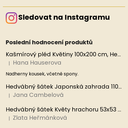
Sledovat na Instagramu
Poslední hodnocení produktů
Kašmírový pléd Květiny 100x200 cm, Hedvábný svět
Hana Hauserova
|
Hodnocení produktu je 5 z 5 hvězdiček.
Nadherny kousek, včetně spony.
Hedvábný šátek Japonská zahrada 110x110 cm v dárkovém balení, HEDVÁBNÝ SVĚT
Jana Cambelová
|
Hodnocení produktu je 5 z 5 hvězdiček.
Hedvábný šátek Květy hrachoru 53x53 cm v dárkovém balení, HEDVÁBNÝ SVĚT
Zlata Heřmánková
|
Hodnocení produktu je 5 z 5 hvězdiček.