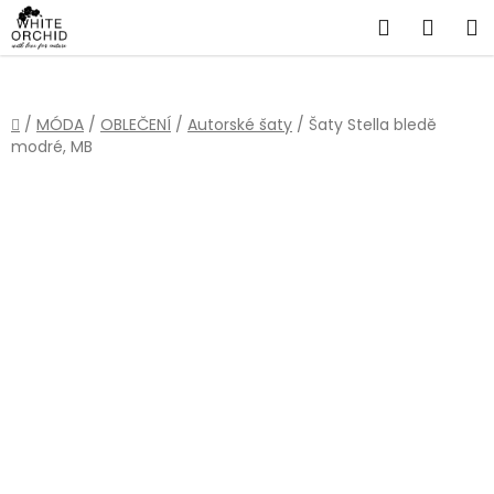
Přejít
Hledat
NÁKU
na
obsah
KOŠÍ
Domů
/
MÓDA
/
OBLEČENÍ
/
Autorské šaty
/
Šaty Stella bledě
modré, MB