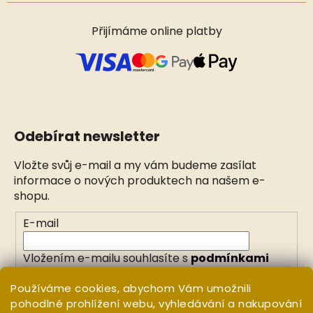
Přijímáme online platby
Odebírat newsletter
Vložte svůj e-mail a my vám budeme zasílat
informace o nových produktech na našem e-
shopu.
E-mail
Vložením e-mailu souhlasíte s
podmínkami
ochrany osobních údajů
Používáme cookies, abychom Vám umožnili
pohodlné prohlížení webu, vyhledávání a nakupování
PŘIHLÁSIT SE