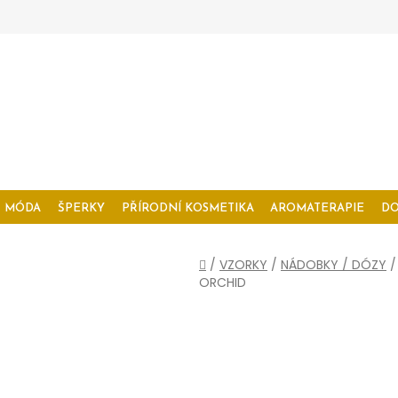
MÓDA
ŠPERKY
PŘÍRODNÍ KOSMETIKA
AROMATERAPIE
D
Domů
/
VZORKY
/
NÁDOBKY / DÓZY
/
ORCHID