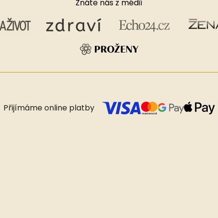
Znáte nás z médií
Přijímáme online platby