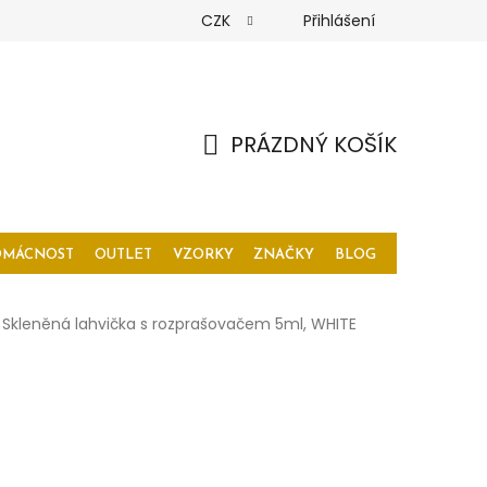
CZK
Přihlášení
PRÁZDNÝ KOŠÍK
NÁKUPNÍ
KOŠÍK
OMÁCNOST
OUTLET
VZORKY
ZNAČKY
BLOG
Skleněná lahvička s rozprašovačem 5ml, WHITE