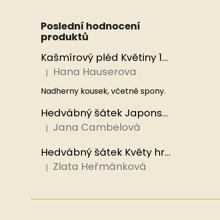
Poslední hodnocení
produktů
Kašmírový pléd Květiny 100x200 cm, Hedvábný svět
Hana Hauserova
|
Hodnocení produktu je 5 z 5 hvězdiček.
Nadherny kousek, včetně spony.
Hedvábný šátek Japonská zahrada 110x110 cm v dárkovém balení, HEDVÁBNÝ SVĚT
Jana Cambelová
|
Hodnocení produktu je 5 z 5 hvězdiček.
Hedvábný šátek Květy hrachoru 53x53 cm v dárkovém balení, HEDVÁBNÝ SVĚT
Zlata Heřmánková
|
Hodnocení produktu je 5 z 5 hvězdiček.