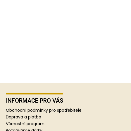
Z
á
p
INFORMACE PRO VÁS
a
Obchodní podmínky pro spotřebitele
t
Doprava a platba
í
Věrnostní program
Rozdáváme dárky