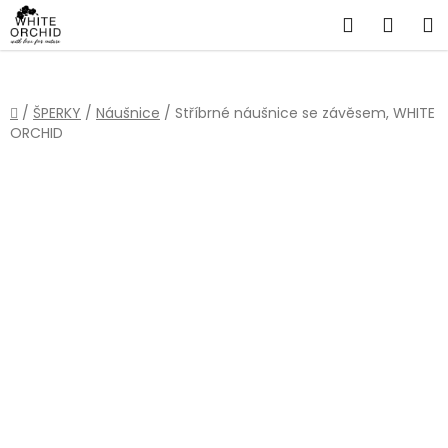
Přejít
Hledat
NÁKU
na
obsah
KOŠÍ
Domů
/
ŠPERKY
/
Náušnice
/
Stříbrné náušnice se závěsem, WHITE
ORCHID