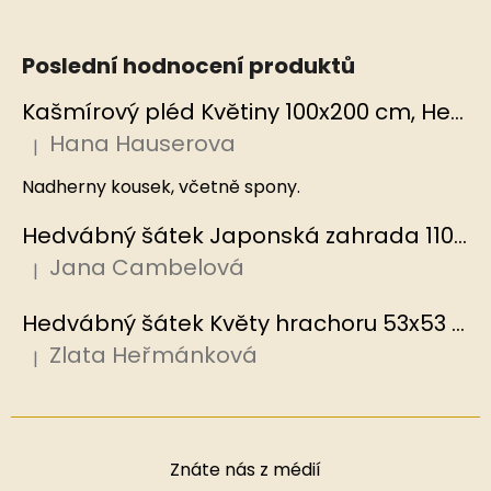
Poslední hodnocení produktů
Kašmírový pléd Květiny 100x200 cm, Hedvábný svět
Hana Hauserova
|
Hodnocení produktu je 5 z 5 hvězdiček.
Nadherny kousek, včetně spony.
Hedvábný šátek Japonská zahrada 110x110 cm v dárkovém balení, HEDVÁBNÝ SVĚT
Jana Cambelová
|
Hodnocení produktu je 5 z 5 hvězdiček.
Hedvábný šátek Květy hrachoru 53x53 cm v dárkovém balení, HEDVÁBNÝ SVĚT
Zlata Heřmánková
|
Hodnocení produktu je 5 z 5 hvězdiček.
Znáte nás z médií