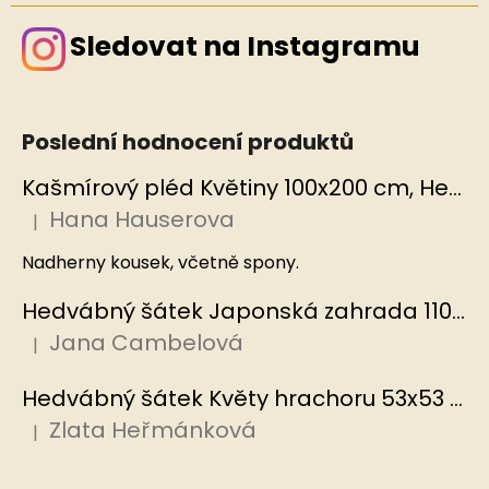
Sledovat na Instagramu
Poslední hodnocení produktů
Kašmírový pléd Květiny 100x200 cm, Hedvábný svět
Hana Hauserova
|
Hodnocení produktu je 5 z 5 hvězdiček.
Nadherny kousek, včetně spony.
Hedvábný šátek Japonská zahrada 110x110 cm v dárkovém balení, HEDVÁBNÝ SVĚT
Jana Cambelová
|
Hodnocení produktu je 5 z 5 hvězdiček.
Hedvábný šátek Květy hrachoru 53x53 cm v dárkovém balení, HEDVÁBNÝ SVĚT
Zlata Heřmánková
|
Hodnocení produktu je 5 z 5 hvězdiček.