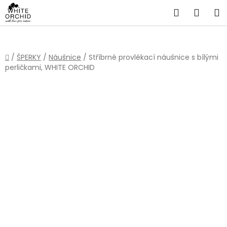
Přejít
Hledat
NÁKU
na
obsah
KOŠÍ
Domů
/
ŠPERKY
/
Náušnice
/
Stříbrné provlékací náušnice s bílými
perličkami, WHITE ORCHID