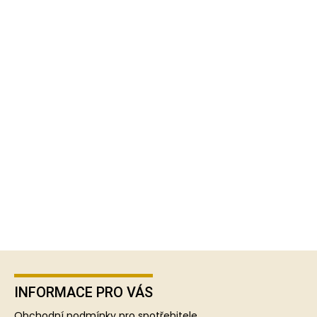
Z
á
p
INFORMACE PRO VÁS
a
Obchodní podmínky pro spotřebitele