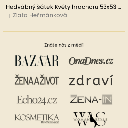
Hedvábný šátek Květy hrachoru 53x53 cm v dárkovém balení, HEDVÁBNÝ SVĚT
Zlata Heřmánková
|
Hodnocení produktu je 5 z 5 hvězdiček.
Znáte nás z médií