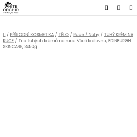
Přejít
Hledat
NÁKU
na
obsah
KOŠÍ
Domů
/
PŘÍRODNÍ KOSMETIKA
/
TĚLO
/
Ruce / Nohy
/
TUHÝ KRÉM NA
RUCE
/
Trio tuhých krémů na ruce Včelí královna, EDINBURGH
SKINCARE, 3x50g