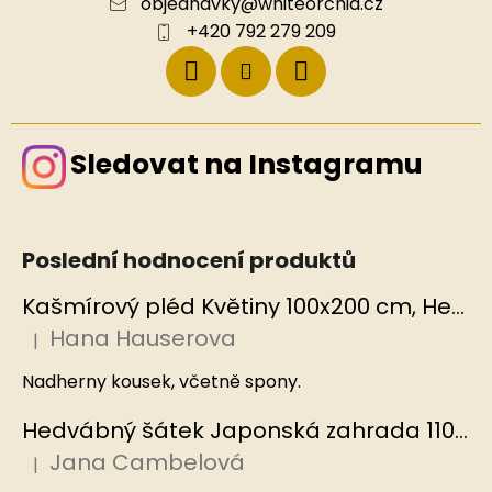
objednavky
@
whiteorchid.cz
+420 792 279 209
Sledovat na Instagramu
Poslední hodnocení produktů
Kašmírový pléd Květiny 100x200 cm, Hedvábný svět
Hana Hauserova
|
Hodnocení produktu je 5 z 5 hvězdiček.
Nadherny kousek, včetně spony.
Hedvábný šátek Japonská zahrada 110x110 cm v dárkovém balení, HEDVÁBNÝ SVĚT
Jana Cambelová
|
Hodnocení produktu je 5 z 5 hvězdiček.