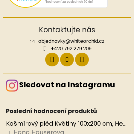
Kontaktujte nás
objednavky
@
whiteorchid.cz
+420 792 279 209
Sledovat na Instagramu
Poslední hodnocení produktů
Kašmírový pléd Květiny 100x200 cm, Hedvábný svět
Hana Hauserova
|