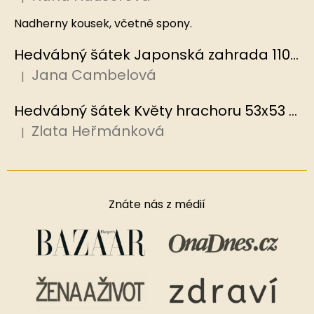
Hodnocení produktu je 5 z 5 hvězdiček.
Nadherny kousek, včetně spony.
Hedvábný šátek Japonská zahrada 110x110 cm v dárkovém balení, HEDVÁBNÝ SVĚT
Jana Cambelová
|
Hodnocení produktu je 5 z 5 hvězdiček.
Hedvábný šátek Květy hrachoru 53x53 cm v dárkovém balení, HEDVÁBNÝ SVĚT
Zlata Heřmánková
|
Hodnocení produktu je 5 z 5 hvězdiček.
Znáte nás z médií