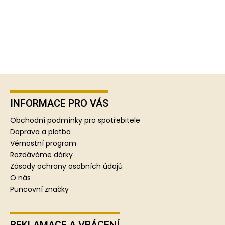
Z
á
p
INFORMACE PRO VÁS
a
Obchodní podmínky pro spotřebitele
t
Doprava a platba
í
Věrnostní program
Rozdáváme dárky
Zásady ochrany osobních údajů
O nás
Puncovní značky
REKLAMACE A VRÁCENÍ