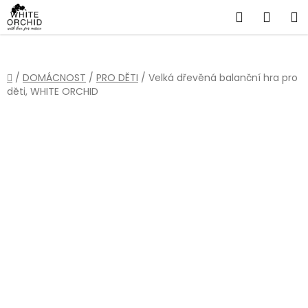
Přejít
Hledat
NÁKU
na
obsah
KOŠÍ
Domů
/
DOMÁCNOST
/
PRO DĚTI
/
Velká dřevěná balanční hra pro
děti, WHITE ORCHID