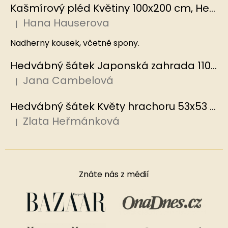
Kašmírový pléd Květiny 100x200 cm, Hedvábný svět
Hana Hauserova
|
Hodnocení produktu je 5 z 5 hvězdiček.
Nadherny kousek, včetně spony.
Hedvábný šátek Japonská zahrada 110x110 cm v dárkovém balení, HEDVÁBNÝ SVĚT
Jana Cambelová
|
Hodnocení produktu je 5 z 5 hvězdiček.
Hedvábný šátek Květy hrachoru 53x53 cm v dárkovém balení, HEDVÁBNÝ SVĚT
Zlata Heřmánková
|
Hodnocení produktu je 5 z 5 hvězdiček.
Znáte nás z médií