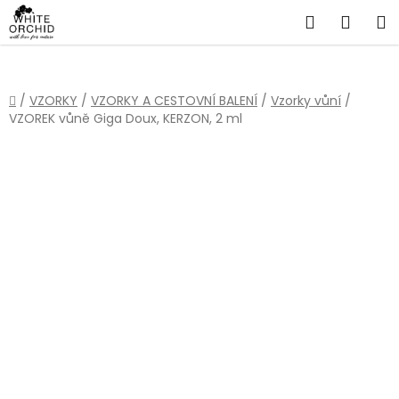
Přejít
Hledat
NÁKU
na
obsah
KOŠÍ
Domů
/
VZORKY
/
VZORKY A CESTOVNÍ BALENÍ
/
Vzorky vůní
/
VZOREK vůně Giga Doux, KERZON, 2 ml