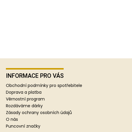
Z
á
p
INFORMACE PRO VÁS
a
Obchodní podmínky pro spotřebitele
t
Doprava a platba
í
Věrnostní program
Rozdáváme dárky
Zásady ochrany osobních údajů
O nás
Puncovní značky