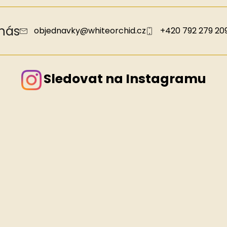
 nás
objednavky
@
whiteorchid.cz
+420 792 279 20
Sledovat na Instagramu