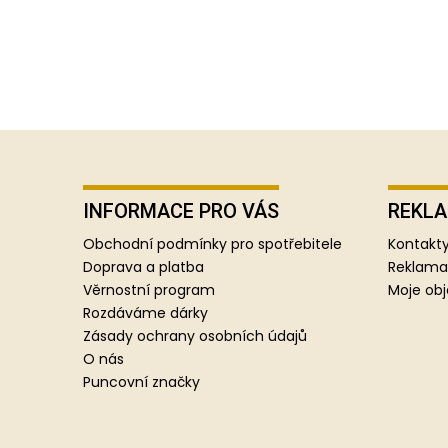
Z
á
p
INFORMACE PRO VÁS
REKLA
a
Obchodní podmínky pro spotřebitele
Kontakty
t
Doprava a platba
Reklama
í
Věrnostní program
Moje ob
Rozdáváme dárky
Zásady ochrany osobních údajů
O nás
Puncovní značky