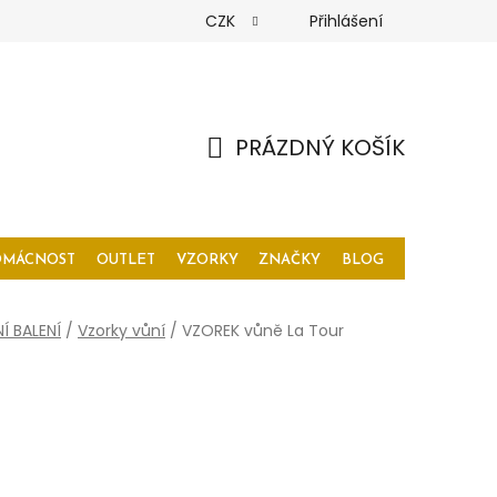
CZK
Přihlášení
PRÁZDNÝ KOŠÍK
NÁKUPNÍ
KOŠÍK
OMÁCNOST
OUTLET
VZORKY
ZNAČKY
BLOG
Í BALENÍ
/
Vzorky vůní
/
VZOREK vůně La Tour