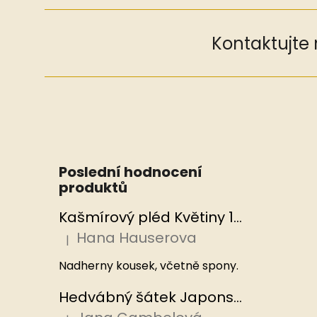
Kontaktujte
Poslední hodnocení
produktů
Kašmírový pléd Květiny 100x200 cm, Hedvábný svět
Hana Hauserova
|
Hodnocení produktu je 5 z 5 hvězdiček.
Nadherny kousek, včetně spony.
Hedvábný šátek Japonská zahrada 110x110 cm v dárkovém balení, HEDVÁBNÝ SVĚT