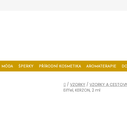
MÓDA
ŠPERKY
PŘÍRODNÍ KOSMETIKA
AROMATERAPIE
D
Domů
/
VZORKY
/
VZORKY A CESTOVN
Eiffel, KERZON, 2 ml