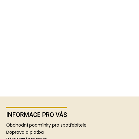
Z
á
p
INFORMACE PRO VÁS
a
Obchodní podmínky pro spotřebitele
t
Doprava a platba