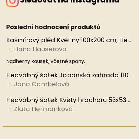
Poslední hodnocení produktů
Kašmírový pléd Květiny 100x200 cm, Hedvábný svět
Hana Hauserova
|
Hodnocení produktu je 5 z 5 hvězdiček.
Nadherny kousek, včetně spony.
Hedvábný šátek Japonská zahrada 110x110 cm v dárkovém balení, HEDVÁBNÝ SVĚT
Jana Cambelová
|
Hodnocení produktu je 5 z 5 hvězdiček.
Hedvábný šátek Květy hrachoru 53x53 cm v dárkovém balení, HEDVÁBNÝ SVĚT
Zlata Heřmánková
|
Hodnocení produktu je 5 z 5 hvězdiček.