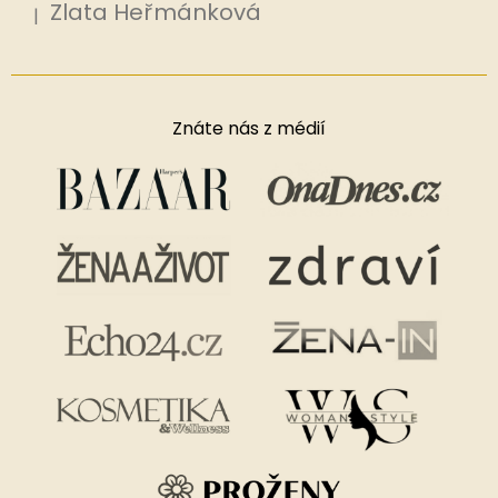
Zlata Heřmánková
|
Hodnocení produktu je 5 z 5 hvězdiček.
Znáte nás z médií