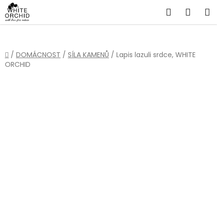
Přejít
Hledat
NÁKU
na
obsah
KOŠÍ
Domů
/
DOMÁCNOST
/
SÍLA KAMENŮ
/
Lapis lazuli srdce, WHITE
ORCHID