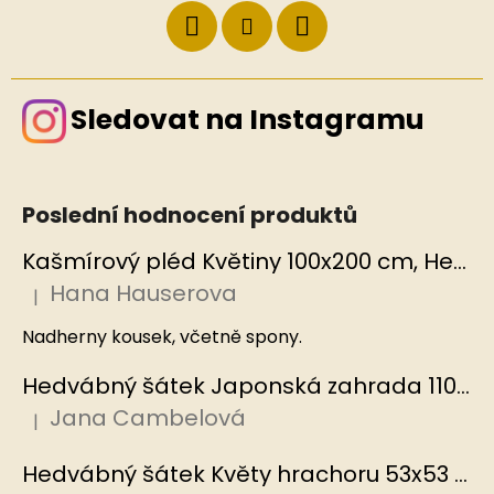
Sledovat na Instagramu
Poslední hodnocení produktů
Kašmírový pléd Květiny 100x200 cm, Hedvábný svět
Hana Hauserova
|
Hodnocení produktu je 5 z 5 hvězdiček.
Nadherny kousek, včetně spony.
Hedvábný šátek Japonská zahrada 110x110 cm v dárkovém balení, HEDVÁBNÝ SVĚT
Jana Cambelová
|
Hodnocení produktu je 5 z 5 hvězdiček.
Hedvábný šátek Květy hrachoru 53x53 cm v dárkovém balení, HEDVÁBNÝ SVĚT