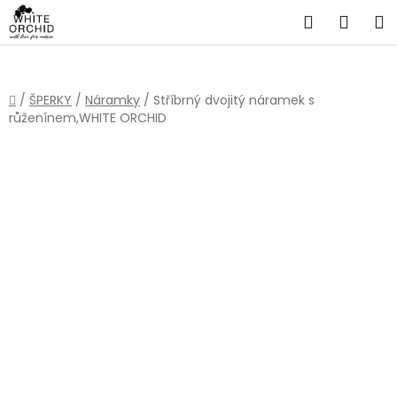
Přejít
Hledat
NÁKU
na
obsah
KOŠÍ
Domů
/
ŠPERKY
/
Náramky
/
Stříbrný dvojitý náramek s
růženínem,WHITE ORCHID