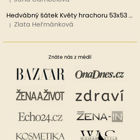
|
Hodnocení produktu je 5 z 5 hvězdiček.
Hedvábný šátek Květy hrachoru 53x53 cm v dárkovém balení, HEDVÁBNÝ SVĚT
Zlata Heřmánková
|
Hodnocení produktu je 5 z 5 hvězdiček.
Znáte nás z médií