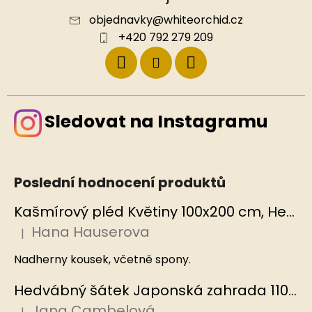
objednavky
@
whiteorchid.cz
+420 792 279 209
Sledovat na Instagramu
Poslední hodnocení produktů
Kašmírový pléd Květiny 100x200 cm, Hedvábný svět
Hana Hauserova
|
Hodnocení produktu je 5 z 5 hvězdiček.
Nadherny kousek, včetně spony.
Hedvábný šátek Japonská zahrada 110x110 cm v dárkovém balení, HEDVÁBNÝ SVĚT
Jana Cambelová