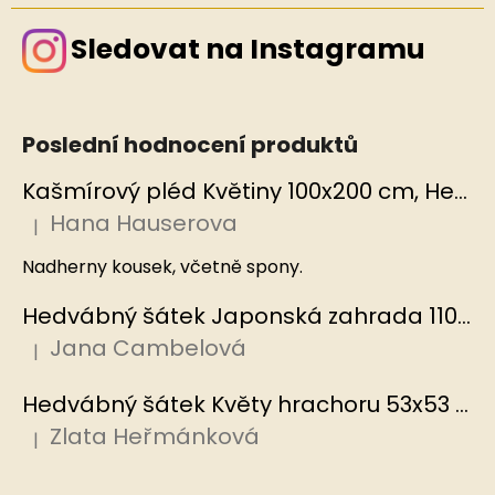
Sledovat na Instagramu
Poslední hodnocení produktů
Kašmírový pléd Květiny 100x200 cm, Hedvábný svět
Hana Hauserova
|
Hodnocení produktu je 5 z 5 hvězdiček.
Nadherny kousek, včetně spony.
Hedvábný šátek Japonská zahrada 110x110 cm v dárkovém balení, HEDVÁBNÝ SVĚT
Jana Cambelová
|
Hodnocení produktu je 5 z 5 hvězdiček.
Hedvábný šátek Květy hrachoru 53x53 cm v dárkovém balení, HEDVÁBNÝ SVĚT
Zlata Heřmánková
|
Hodnocení produktu je 5 z 5 hvězdiček.