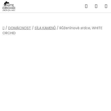
Přejít
Hledat
NÁKU
na
obsah
KOŠÍ
Domů
/
DOMÁCNOST
/
SÍLA KAMENŮ
/
Růženínové srdce, WHITE
ORCHID