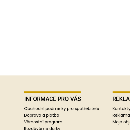
Z
á
p
INFORMACE PRO VÁS
REKLA
a
Obchodní podmínky pro spotřebitele
Kontakty
t
Doprava a platba
Reklama
í
Věrnostní program
Moje ob
Rozdáváme dárky