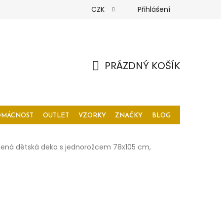
CZK
Přihlášení
PRÁZDNÝ KOŠÍK
NÁKUPNÍ
KOŠÍK
OMÁCNOST
OUTLET
VZORKY
ZNAČKY
BLOG
tená dětská deka s jednorožcem 78x105 cm,