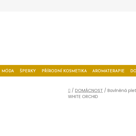
MÓDA
ŠPERKY
PŘÍRODNÍ KOSMETIKA
AROMATERAPIE
D
Domů
/
DOMÁCNOST
/
Bavlněná ple
WHITE ORCHID