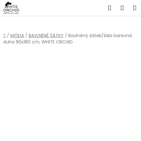
Přejít
Hledat
NÁKU
na
obsah
KOŠÍ
Domů
/
MÓDA
/
BAVLNĚNÉ ŠÁTKY
/
Bavlněný šátek/šála barevná
duha 90x180 cm, WHITE ORCHID