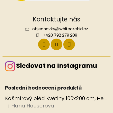
Kontaktujte nás
objednavky
@
whiteorchid.cz
+420 792 279 209
Sledovat na Instagramu
Poslední hodnocení produktů
Kašmírový pléd Květiny 100x200 cm, Hedvábný svět
Hana Hauserova
|
Hodnocení produktu je 5 z 5 hvězdiček.