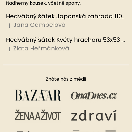
Nadherny kousek, včetně spony.
Hedvábný šátek Japonská zahrada 110x110 cm v dárkovém balení, HEDVÁBNÝ SVĚT
Jana Cambelová
|
Hodnocení produktu je 5 z 5 hvězdiček.
Hedvábný šátek Květy hrachoru 53x53 cm v dárkovém balení, HEDVÁBNÝ SVĚT
Zlata Heřmánková
|
Hodnocení produktu je 5 z 5 hvězdiček.
Znáte nás z médií