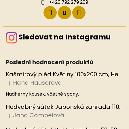
+420 792 279 209
Sledovat na Instagramu
Poslední hodnocení produktů
Kašmírový pléd Květiny 100x200 cm, Hedvábný svět
Hana Hauserova
|
Hodnocení produktu je 5 z 5 hvězdiček.
Nadherny kousek, včetně spony.
Hedvábný šátek Japonská zahrada 110x110 cm v dárkovém balení, HEDVÁBNÝ SVĚT
Jana Cambelová
|
Hodnocení produktu je 5 z 5 hvězdiček.