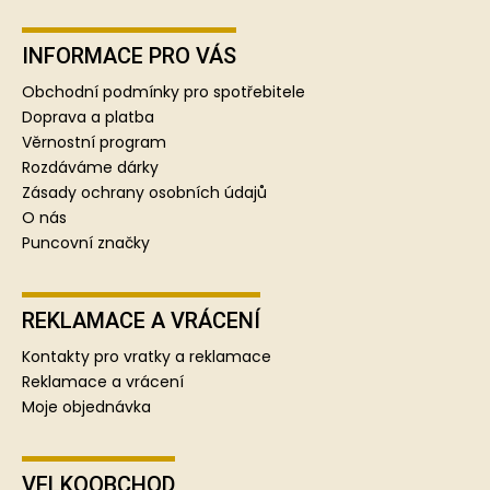
Z
á
p
INFORMACE PRO VÁS
a
Obchodní podmínky pro spotřebitele
t
Doprava a platba
í
Věrnostní program
Rozdáváme dárky
Zásady ochrany osobních údajů
O nás
Puncovní značky
REKLAMACE A VRÁCENÍ
Kontakty pro vratky a reklamace
Reklamace a vrácení
Moje objednávka
VELKOOBCHOD