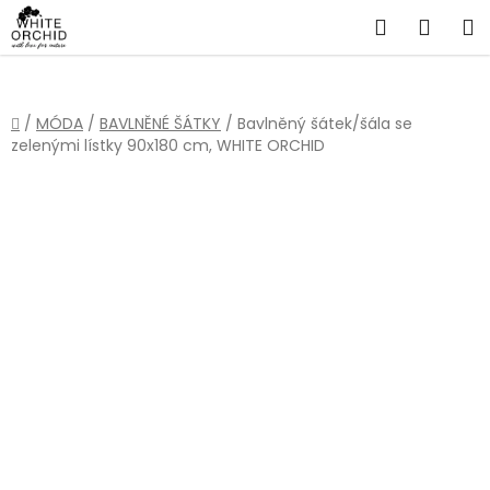
Přejít
Hledat
NÁKU
na
obsah
KOŠÍ
Domů
/
MÓDA
/
BAVLNĚNÉ ŠÁTKY
/
Bavlněný šátek/šála se
zelenými lístky 90x180 cm, WHITE ORCHID