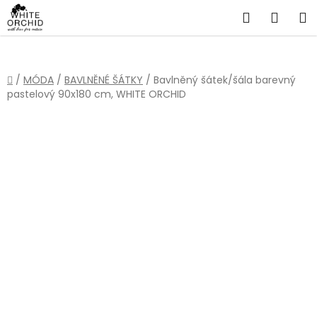
Přejít
Hledat
NÁKU
na
obsah
KOŠÍ
Domů
/
MÓDA
/
BAVLNĚNÉ ŠÁTKY
/
Bavlněný šátek/šála barevný
pastelový 90x180 cm, WHITE ORCHID