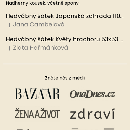
Nadherny kousek, včetně spony.
Hedvábný šátek Japonská zahrada 110x110 cm v dárkovém balení, HEDVÁBNÝ SVĚT
Jana Cambelová
|
Hodnocení produktu je 5 z 5 hvězdiček.
Hedvábný šátek Květy hrachoru 53x53 cm v dárkovém balení, HEDVÁBNÝ SVĚT
Zlata Heřmánková
|
Hodnocení produktu je 5 z 5 hvězdiček.
Znáte nás z médií