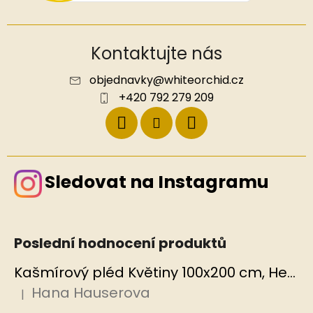
Kontaktujte nás
objednavky
@
whiteorchid.cz
+420 792 279 209
Sledovat na Instagramu
Poslední hodnocení produktů
Kašmírový pléd Květiny 100x200 cm, Hedvábný svět
Hana Hauserova
|
Hodnocení produktu je 5 z 5 hvězdiček.