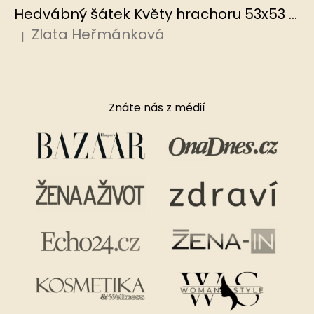
Hedvábný šátek Květy hrachoru 53x53 cm v dárkovém balení, HEDVÁBNÝ SVĚT
Zlata Heřmánková
|
Hodnocení produktu je 5 z 5 hvězdiček.
Znáte nás z médií