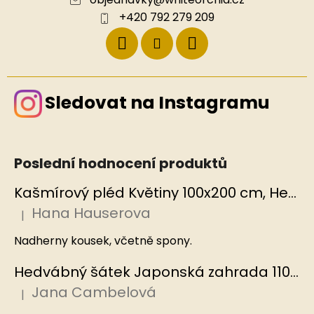
+420 792 279 209
Sledovat na Instagramu
Poslední hodnocení produktů
Kašmírový pléd Květiny 100x200 cm, Hedvábný svět
Hana Hauserova
|
Hodnocení produktu je 5 z 5 hvězdiček.
Nadherny kousek, včetně spony.
Hedvábný šátek Japonská zahrada 110x110 cm v dárkovém balení, HEDVÁBNÝ SVĚT
Jana Cambelová
|
Hodnocení produktu je 5 z 5 hvězdiček.