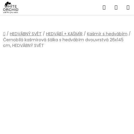
Přejít
Hledat
NÁKU
na
obsah
KOŠÍ
Domů
/
HEDVÁBNÝ SVĚT
/
HEDVÁBÍ + KAŠMÍR
/
Kašmír s hedvábím
/
Černobílá kašmírová šálka s hedvábím dvouvrstvá 26x145
cm, HEDVÁBNÝ SVĚT