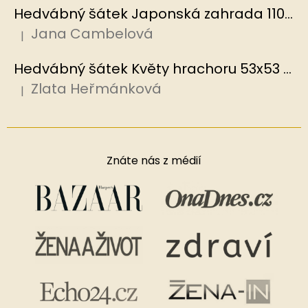
Hedvábný šátek Japonská zahrada 110x110 cm v dárkovém balení, HEDVÁBNÝ SVĚT
Jana Cambelová
|
Hodnocení produktu je 5 z 5 hvězdiček.
Hedvábný šátek Květy hrachoru 53x53 cm v dárkovém balení, HEDVÁBNÝ SVĚT
Zlata Heřmánková
|
Hodnocení produktu je 5 z 5 hvězdiček.
Znáte nás z médií