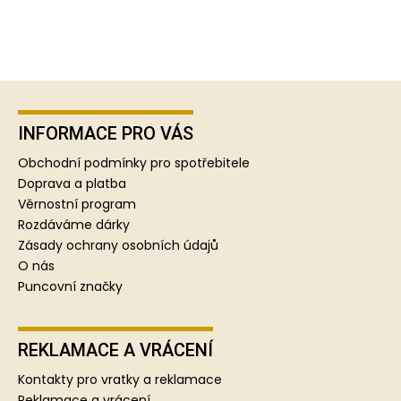
Z
á
p
INFORMACE PRO VÁS
a
Obchodní podmínky pro spotřebitele
t
Doprava a platba
í
Věrnostní program
Rozdáváme dárky
Zásady ochrany osobních údajů
O nás
Puncovní značky
REKLAMACE A VRÁCENÍ
Kontakty pro vratky a reklamace
Reklamace a vrácení