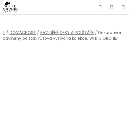
Přejít
Hledat
NÁKU
na
obsah
KOŠÍ
Domů
/
DOMÁCNOST
/
BAVLNĚNÉ DEKY A POLŠTÁŘE
/
Dekorativní
bavlněný polštář, růžová vyšívaná kolekce, WHITE ORCHID