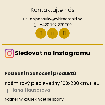
Kontaktujte nás
objednavky
@
whiteorchid.cz
+420 792 279 209
Sledovat na Instagramu
Poslední hodnocení produktů
Kašmírový pléd Květiny 100x200 cm, Hedvábný svět
Hana Hauserova
|
Hodnocení produktu je 5 z 5 hvězdiček.
Nadherny kousek, včetně spony.