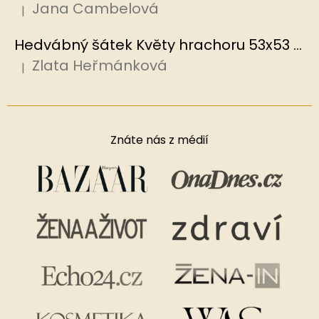
Jana Cambelová
|
Hodnocení produktu je 5 z 5 hvězdiček.
Hedvábný šátek Květy hrachoru 53x53 cm v dárkovém balení, HEDVÁBNÝ SVĚT
Zlata Heřmánková
|
Hodnocení produktu je 5 z 5 hvězdiček.
Znáte nás z médií