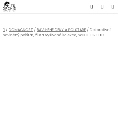
Přejít
Hledat
NÁKU
na
obsah
KOŠÍ
Domů
/
DOMÁCNOST
/
BAVLNĚNÉ DEKY A POLŠTÁŘE
/
Dekorativní
bavlněný polštář, žlutá vyšívaná kolekce, WHITE ORCHID