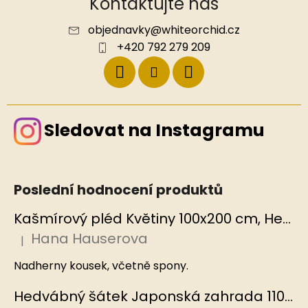
Kontaktujte nás
objednavky
@
whiteorchid.cz
+420 792 279 209
Sledovat na Instagramu
Poslední hodnocení produktů
Kašmírový pléd Květiny 100x200 cm, Hedvábný svět
Hana Hauserova
|
Hodnocení produktu je 5 z 5 hvězdiček.
Nadherny kousek, včetně spony.
Hedvábný šátek Japonská zahrada 110x110 cm v dárkovém balení, HEDVÁBNÝ SVĚT