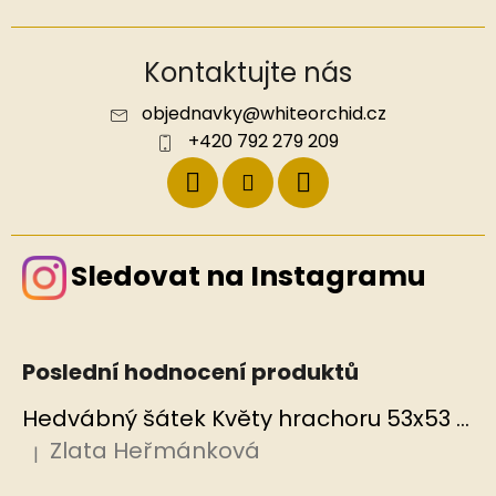
Kontaktujte nás
objednavky
@
whiteorchid.cz
+420 792 279 209
Sledovat na Instagramu
Poslední hodnocení produktů
Hedvábný šátek Květy hrachoru 53x53 cm v dárkovém balení, HEDVÁBNÝ SVĚT
Zlata Heřmánková
|
Hodnocení produktu je 5 z 5 hvězdiček.