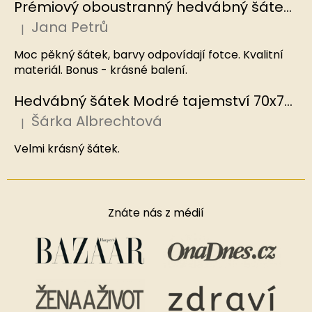
Prémiový oboustranný hedvábný šátek Mořský korál, MB
Jana Petrů
|
Hodnocení produktu je 5 z 5 hvězdiček.
Moc pěkný šátek, barvy odpovídají fotce. Kvalitní
materiál. Bonus - krásné balení.
Hedvábný šátek Modré tajemství 70x70 cm v dárkovém balení, HEDVÁBNÝ SVĚT
Šárka Albrechtová
|
Hodnocení produktu je 5 z 5 hvězdiček.
Velmi krásný šátek.
Znáte nás z médií