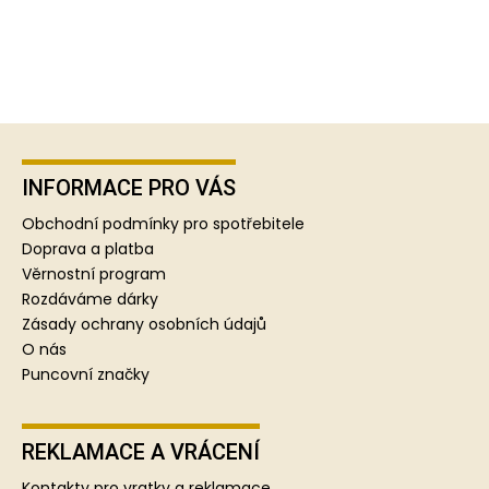
Z
á
p
INFORMACE PRO VÁS
a
Obchodní podmínky pro spotřebitele
t
Doprava a platba
í
Věrnostní program
Rozdáváme dárky
Zásady ochrany osobních údajů
O nás
Puncovní značky
REKLAMACE A VRÁCENÍ
Kontakty pro vratky a reklamace