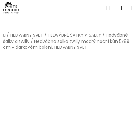
Přejít
Hledat
NÁKU
na
obsah
KOŠÍ
Domů
/
HEDVÁBNÝ SVĚT
/
HEDVÁBNÉ ŠÁTKY A ŠÁLKY
/
Hedvábné
šálky a twilly
/
Hedvábná šálka twilly modrý noční kůň 5x89
cm v dárkovém balení, HEDVÁBNÝ SVĚT