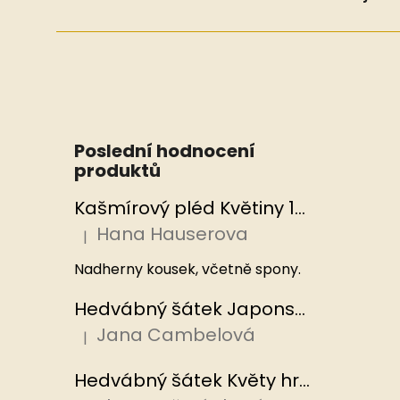
Poslední hodnocení
produktů
Kašmírový pléd Květiny 100x200 cm, Hedvábný svět
Hana Hauserova
|
Hodnocení produktu je 5 z 5 hvězdiček.
Nadherny kousek, včetně spony.
Hedvábný šátek Japonská zahrada 110x110 cm v dárkovém balení, HEDVÁBNÝ SVĚT
Jana Cambelová
|
Hodnocení produktu je 5 z 5 hvězdiček.
Hedvábný šátek Květy hrachoru 53x53 cm v dárkovém balení, HEDVÁBNÝ SVĚT