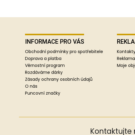
Z
á
p
INFORMACE PRO VÁS
REKLA
a
Obchodní podmínky pro spotřebitele
Kontakty
t
Doprava a platba
Reklama
í
Věrnostní program
Moje ob
Rozdáváme dárky
Zásady ochrany osobních údajů
O nás
Puncovní značky
Kontaktujte