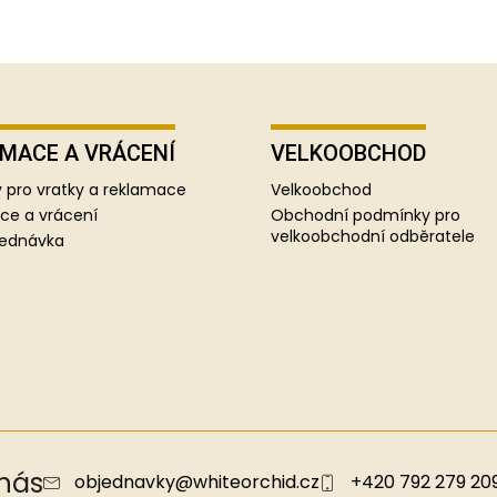
MACE A VRÁCENÍ
VELKOOBCHOD
 pro vratky a reklamace
Velkoobchod
ce a vrácení
Obchodní podmínky pro
velkoobchodní odběratele
jednávka
 nás
objednavky
@
whiteorchid.cz
+420 792 279 20