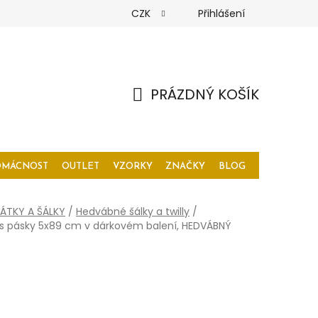
CZK
Přihlášení
PRÁZDNÝ KOŠÍK
NÁKUPNÍ
KOŠÍK
OMÁCNOST
OUTLET
VZORKY
ZNAČKY
BLOG
ÁTKY A ŠÁLKY
/
Hedvábné šálky a twilly
/
á s pásky 5x89 cm v dárkovém balení, HEDVÁBNÝ