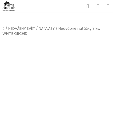
Přejít
Hledat
NÁKU
na
obsah
KOŠÍ
Domů
/
HEDVÁBNÝ SVĚT
/
NA VLASY
/
Hedvábné natáčky 3 ks,
WHITE ORCHID