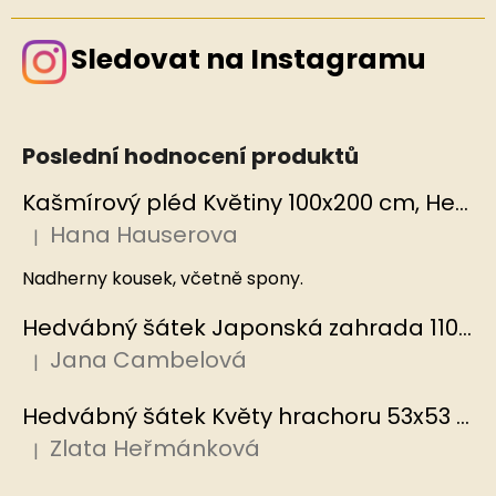
Sledovat na Instagramu
Poslední hodnocení produktů
Kašmírový pléd Květiny 100x200 cm, Hedvábný svět
Hana Hauserova
|
Hodnocení produktu je 5 z 5 hvězdiček.
Nadherny kousek, včetně spony.
Hedvábný šátek Japonská zahrada 110x110 cm v dárkovém balení, HEDVÁBNÝ SVĚT
Jana Cambelová
|
Hodnocení produktu je 5 z 5 hvězdiček.
Hedvábný šátek Květy hrachoru 53x53 cm v dárkovém balení, HEDVÁBNÝ SVĚT
Zlata Heřmánková
|
Hodnocení produktu je 5 z 5 hvězdiček.