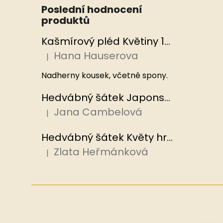
Poslední hodnocení
produktů
Kašmírový pléd Květiny 100x200 cm, Hedvábný svět
Hana Hauserova
|
Hodnocení produktu je 5 z 5 hvězdiček.
Nadherny kousek, včetně spony.
Hedvábný šátek Japonská zahrada 110x110 cm v dárkovém balení, HEDVÁBNÝ SVĚT
Jana Cambelová
|
Hodnocení produktu je 5 z 5 hvězdiček.
Hedvábný šátek Květy hrachoru 53x53 cm v dárkovém balení, HEDVÁBNÝ SVĚT
Zlata Heřmánková
|
Hodnocení produktu je 5 z 5 hvězdiček.