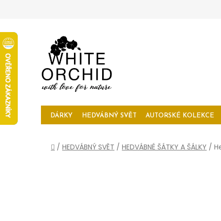
Přejít
na
obsah
DÁRKY
HEDVÁBNÝ SVĚT
AUTORSKÉ KOLEKCE
Domů
/
HEDVÁBNÝ SVĚT
/
HEDVÁBNÉ ŠÁTKY A ŠÁLKY
/
H