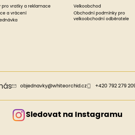
 pro vratky a reklamace
Velkoobchod
ce a vrácení
Obchodní podmínky pro
velkoobchodní odběratele
jednávka
 nás
objednavky
@
whiteorchid.cz
+420 792 279 20
Sledovat na Instagramu