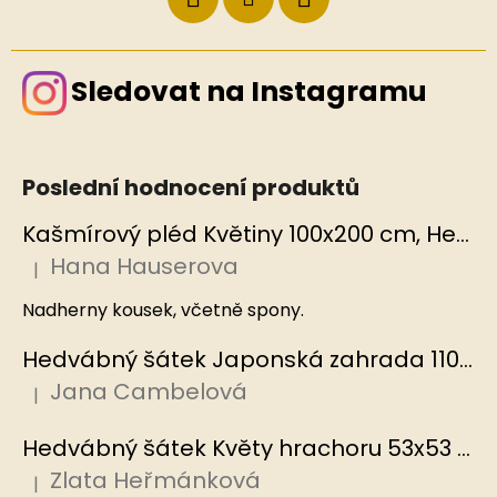
Sledovat na Instagramu
Poslední hodnocení produktů
Kašmírový pléd Květiny 100x200 cm, Hedvábný svět
Hana Hauserova
|
Hodnocení produktu je 5 z 5 hvězdiček.
Nadherny kousek, včetně spony.
Hedvábný šátek Japonská zahrada 110x110 cm v dárkovém balení, HEDVÁBNÝ SVĚT
Jana Cambelová
|
Hodnocení produktu je 5 z 5 hvězdiček.
Hedvábný šátek Květy hrachoru 53x53 cm v dárkovém balení, HEDVÁBNÝ SVĚT
Zlata Heřmánková
|
Hodnocení produktu je 5 z 5 hvězdiček.