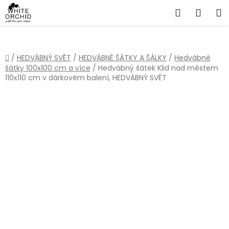
Přejít
Hledat
NÁKU
na
obsah
KOŠÍ
Domů
/
HEDVÁBNÝ SVĚT
/
HEDVÁBNÉ ŠÁTKY A ŠÁLKY
/
Hedvábné
šátky 100x100 cm a více
/
Hedvábný šátek Klid nad městem
110x110 cm v dárkovém balení, HEDVÁBNÝ SVĚT