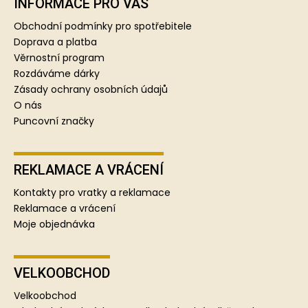
p
INFORMACE PRO VÁS
a
Obchodní podmínky pro spotřebitele
t
Doprava a platba
í
Věrnostní program
Rozdáváme dárky
Zásady ochrany osobních údajů
O nás
Puncovní značky
REKLAMACE A VRÁCENÍ
Kontakty pro vratky a reklamace
Reklamace a vrácení
Moje objednávka
VELKOOBCHOD
Velkoobchod