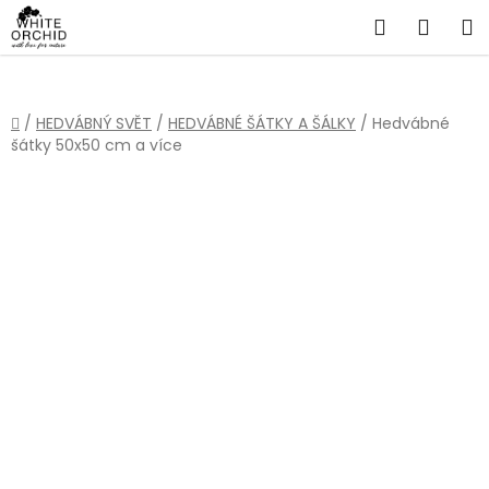
Přejít
Hledat
NÁKU
na
obsah
KOŠÍ
Domů
/
HEDVÁBNÝ SVĚT
/
HEDVÁBNÉ ŠÁTKY A ŠÁLKY
/
Hedvábné
šátky 50x50 cm a více