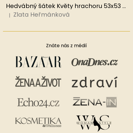
Hedvábný šátek Květy hrachoru 53x53 cm v dárkovém balení, HEDVÁBNÝ SVĚT
Zlata Heřmánková
|
Hodnocení produktu je 5 z 5 hvězdiček.
Znáte nás z médií