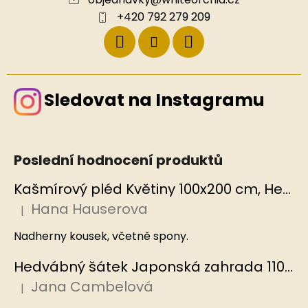
+420 792 279 209
Sledovat na Instagramu
Poslední hodnocení produktů
Kašmírový pléd Květiny 100x200 cm, Hedvábný svět
Hana Hauserova
|
Hodnocení produktu je 5 z 5 hvězdiček.
Nadherny kousek, včetně spony.
Hedvábný šátek Japonská zahrada 110x110 cm v dárkovém balení, HEDVÁBNÝ SVĚT
Jana Cambelová
|
Hodnocení produktu je 5 z 5 hvězdiček.