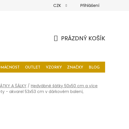
CZK
Přihlášení
PRÁZDNÝ KOŠÍK
NÁKUPNÍ
KOŠÍK
OMÁCNOST
OUTLET
VZORKY
ZNAČKY
BLOG
ÁTKY A ŠÁLKY
/
Hedvábné šátky 50x50 cm a více
y - akvarel 53x53 cm v dárkovém balení,