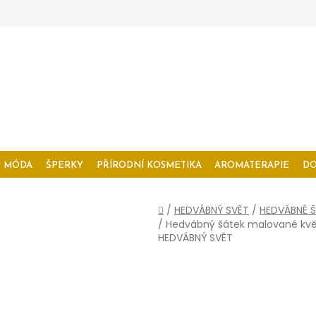
MÓDA
ŠPERKY
PŘÍRODNÍ KOSMETIKA
AROMATERAPIE
D
Domů
/
HEDVÁBNÝ SVĚT
/
HEDVÁBNÉ Š
/
Hedvábný šátek malované květ
HEDVÁBNÝ SVĚT