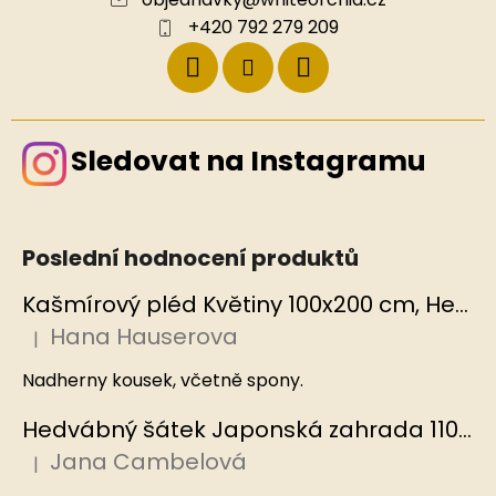
+420 792 279 209
Sledovat na Instagramu
Poslední hodnocení produktů
Kašmírový pléd Květiny 100x200 cm, Hedvábný svět
Hana Hauserova
|
Hodnocení produktu je 5 z 5 hvězdiček.
Nadherny kousek, včetně spony.
Hedvábný šátek Japonská zahrada 110x110 cm v dárkovém balení, HEDVÁBNÝ SVĚT
Jana Cambelová
|
Hodnocení produktu je 5 z 5 hvězdiček.