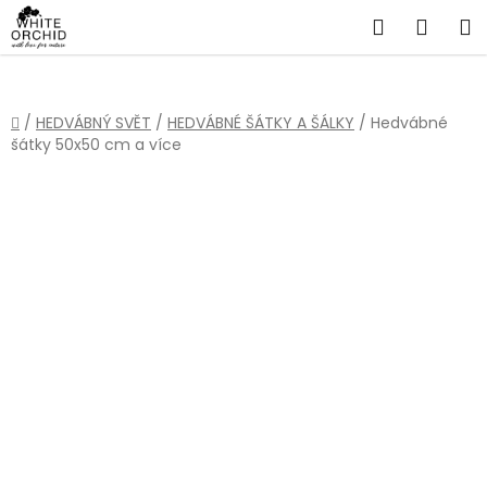
Přejít
Hledat
NÁKU
na
obsah
KOŠÍ
Domů
/
HEDVÁBNÝ SVĚT
/
HEDVÁBNÉ ŠÁTKY A ŠÁLKY
/
Hedvábné
šátky 50x50 cm a více