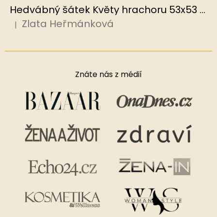
Hedvábný šátek Květy hrachoru 53x53 cm v dárkovém balení, HEDVÁBNÝ SVĚT
Zlata Heřmánková
|
Hodnocení produktu je 5 z 5 hvězdiček.
Znáte nás z médií