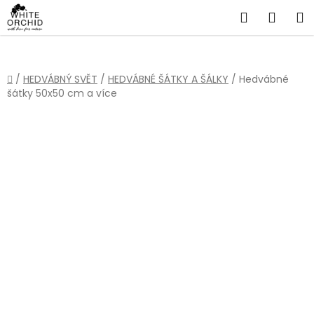
Přejít
Hledat
NÁKU
na
obsah
KOŠÍ
Domů
/
HEDVÁBNÝ SVĚT
/
HEDVÁBNÉ ŠÁTKY A ŠÁLKY
/
Hedvábné
šátky 50x50 cm a více