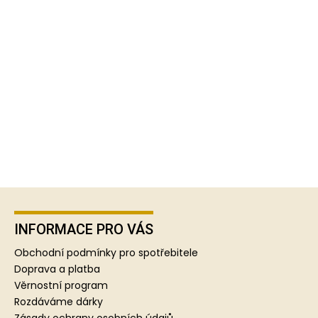
Z
á
p
INFORMACE PRO VÁS
a
Obchodní podmínky pro spotřebitele
t
Doprava a platba
í
Věrnostní program
Rozdáváme dárky