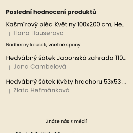
Poslední hodnocení produktů
Kašmírový pléd Květiny 100x200 cm, Hedvábný svět
Hana Hauserova
|
Hodnocení produktu je 5 z 5 hvězdiček.
Nadherny kousek, včetně spony.
Hedvábný šátek Japonská zahrada 110x110 cm v dárkovém balení, HEDVÁBNÝ SVĚT
Jana Cambelová
|
Hodnocení produktu je 5 z 5 hvězdiček.
Hedvábný šátek Květy hrachoru 53x53 cm v dárkovém balení, HEDVÁBNÝ SVĚT
Zlata Heřmánková
|
Hodnocení produktu je 5 z 5 hvězdiček.
Znáte nás z médií