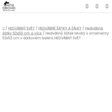
Přejít
Hledat
NÁKU
na
obsah
KOŠÍ
Domů
/
HEDVÁBNÝ SVĚT
/
HEDVÁBNÉ ŠÁTKY A ŠÁLKY
/
Hedvábné
šátky 50x50 cm a více
/
Hedvábný šátek Modrý s ornamenty
53x53 cm v dárkovém balení, HEDVÁBNÝ SVĚT