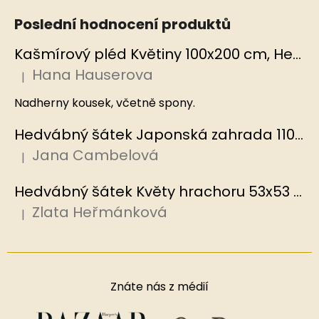
Poslední hodnocení produktů
Kašmírový pléd Květiny 100x200 cm, Hedvábný svět
Hana Hauserova
|
Hodnocení produktu je 5 z 5 hvězdiček.
Nadherny kousek, včetně spony.
Hedvábný šátek Japonská zahrada 110x110 cm v dárkovém balení, HEDVÁBNÝ SVĚT
Jana Cambelová
|
Hodnocení produktu je 5 z 5 hvězdiček.
Hedvábný šátek Květy hrachoru 53x53 cm v dárkovém balení, HEDVÁBNÝ SVĚT
Zlata Heřmánková
|
Hodnocení produktu je 5 z 5 hvězdiček.
Znáte nás z médií