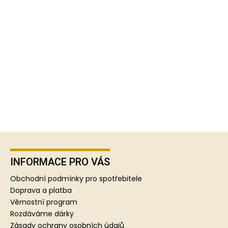
Z
á
p
INFORMACE PRO VÁS
a
Obchodní podmínky pro spotřebitele
t
Doprava a platba
í
Věrnostní program
Rozdáváme dárky
Zásady ochrany osobních údajů