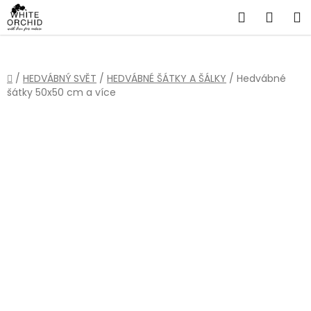
Přejít
Hledat
NÁKU
na
obsah
KOŠÍ
Domů
/
HEDVÁBNÝ SVĚT
/
HEDVÁBNÉ ŠÁTKY A ŠÁLKY
/
Hedvábné
šátky 50x50 cm a více