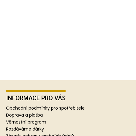
Z
á
p
INFORMACE PRO VÁS
a
Obchodní podmínky pro spotřebitele
t
Doprava a platba
í
Věrnostní program
Rozdáváme dárky