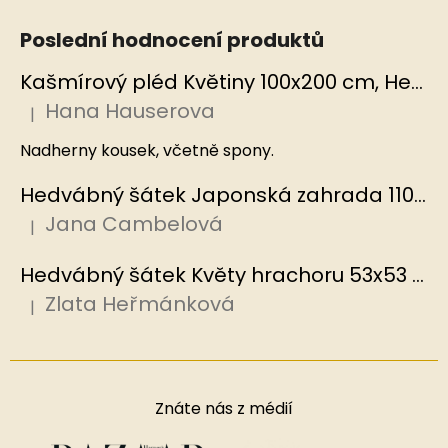
Poslední hodnocení produktů
Kašmírový pléd Květiny 100x200 cm, Hedvábný svět
Hana Hauserova
|
Hodnocení produktu je 5 z 5 hvězdiček.
Nadherny kousek, včetně spony.
Hedvábný šátek Japonská zahrada 110x110 cm v dárkovém balení, HEDVÁBNÝ SVĚT
Jana Cambelová
|
Hodnocení produktu je 5 z 5 hvězdiček.
Hedvábný šátek Květy hrachoru 53x53 cm v dárkovém balení, HEDVÁBNÝ SVĚT
Zlata Heřmánková
|
Hodnocení produktu je 5 z 5 hvězdiček.
Znáte nás z médií