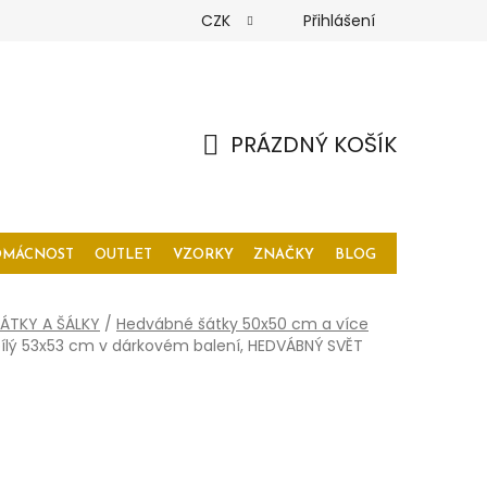
CZK
Přihlášení
PRÁZDNÝ KOŠÍK
NÁKUPNÍ
KOŠÍK
OMÁCNOST
OUTLET
VZORKY
ZNAČKY
BLOG
ÁTKY A ŠÁLKY
/
Hedvábné šátky 50x50 cm a více
bílý 53x53 cm v dárkovém balení, HEDVÁBNÝ SVĚT