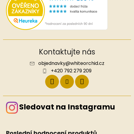
Kontaktujte nás
objednavky
@
whiteorchid.cz
+420 792 279 209
Sledovat na Instagramu
Poslední hodnocení produktů