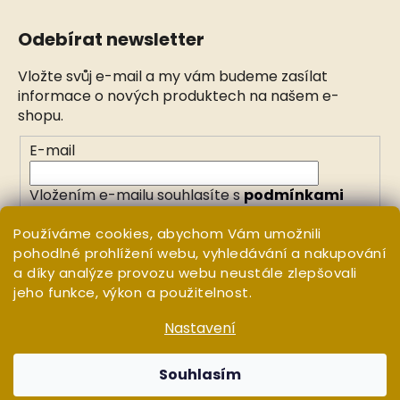
Odebírat newsletter
Vložte svůj e-mail a my vám budeme zasílat
informace o nových produktech na našem e-
shopu.
E-mail
Vložením e-mailu souhlasíte s
podmínkami
ochrany osobních údajů
Používáme cookies, abychom Vám umožnili
pohodlné prohlížení webu, vyhledávání a nakupování
PŘIHLÁSIT SE
a díky analýze provozu webu neustále zlepšovali
jeho funkce, výkon a použitelnost.
Nastavení
Vytvořil Shoptet
Copyright 2026
WHITE ORCHID
. Všechna práva
Souhlasím
vyhrazena.