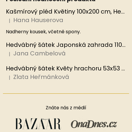
Kašmírový pléd Květiny 100x200 cm, Hedvábný svět
Hana Hauserova
|
Hodnocení produktu je 5 z 5 hvězdiček.
Nadherny kousek, včetně spony.
Hedvábný šátek Japonská zahrada 110x110 cm v dárkovém balení, HEDVÁBNÝ SVĚT
Jana Cambelová
|
Hodnocení produktu je 5 z 5 hvězdiček.
Hedvábný šátek Květy hrachoru 53x53 cm v dárkovém balení, HEDVÁBNÝ SVĚT
Zlata Heřmánková
|
Hodnocení produktu je 5 z 5 hvězdiček.
Znáte nás z médií