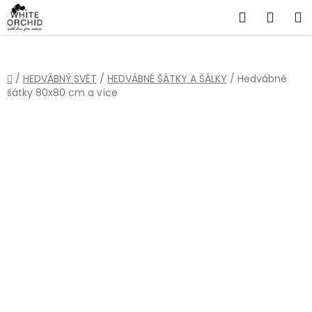
Přejít
Hledat
NÁKU
na
obsah
KOŠÍ
Domů
/
HEDVÁBNÝ SVĚT
/
HEDVÁBNÉ ŠÁTKY A ŠÁLKY
/
Hedvábné
šátky 80x80 cm a více