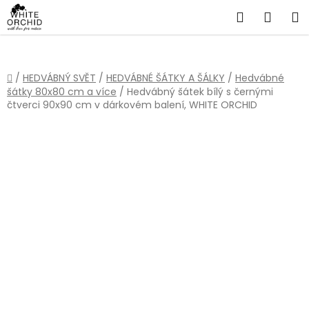
Přejít
Hledat
NÁKU
na
obsah
KOŠÍ
Domů
/
HEDVÁBNÝ SVĚT
/
HEDVÁBNÉ ŠÁTKY A ŠÁLKY
/
Hedvábné
šátky 80x80 cm a více
/
Hedvábný šátek bílý s černými
čtverci 90x90 cm v dárkovém balení, WHITE ORCHID